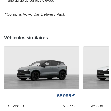
une garde au sol plus élevée.
*Compris Volvo Car Delivery Pack
Véhicules similaires
58 995 €
9622860
TVA Incl.
9622895