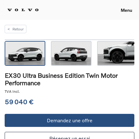
Menu
<
Retour
EX30 Ultra Business Edition Twin Motor
Performance
TVA Incl.
59 040 €
Demandez une offre
Réservez un essai