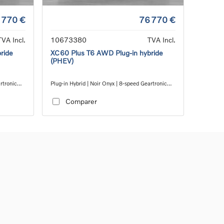
 770 €
76 770 €
TVA Incl.
10673380
TVA Incl.
ride
XC60 Plus T6 AWD Plug-in hybride
(PHEV)
artronic™
Plug-in Hybrid | Noir Onyx | 8-speed Geartronic™
automatic transmission
Comparer