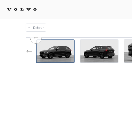
<
Retour
Achat 
Confi
Offre
Voitu
certif
Voitu
Flotte
Diplo
Véhic
Voitur
Voitu
recha