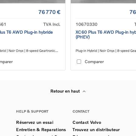
76 770 €
76
661
TVA Incl.
10670330
us T6 AWD Plug-in hybride
XC60 Plus T6 AWD Plug-in hyb
(PHEV)
brid | Noir Onyx | 8-speed Geartronic™
Plug-in Hybrid | Noir Onyx | 8-speed Ge
 transmission
automatic transmission
mparer
Comparer
Retour en haut
HELP & SUPPORT
CONTACT
Réservez un essai
Contact Volvo
Entretien & Reparations
Trouvez un distributeur