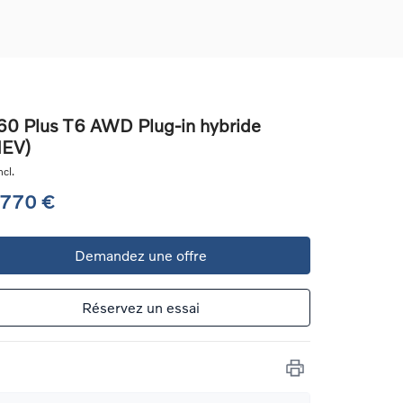
0 Plus T6 AWD Plug-in hybride
HEV)
ons
cl.
ure
 770 €
e
Demandez une offre
ur
Réservez un essai