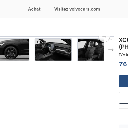
Achat
Visitez volvocars.com
& Promotions
Recherchez par modèle
Financement & Assurances
Recherchez par catégorie
Service & Support
XC6
(P
gurez votre voiture
EX30
Financement
Voitures électriques
Réservez un essai
s du moment
EX40
Assurances
Voitures hybrides
Entretien & Réparati
TVA In
res d'occasion
EC40
rechargeables
Reprise de votre voit
76
iées
EX90
Voitures micro-hybrides
Volvo Support
res de société &
ES90
SUV
Garantie
XC40
Break
Service de dépannag
matic & Special sales
XC60
Berline
24/7
ules spéciaux
XC90
Crossover
Trouver un distribute
es électriques
V60
Contact
res hybrides
Voir tous les voitures de
rgeables
stock