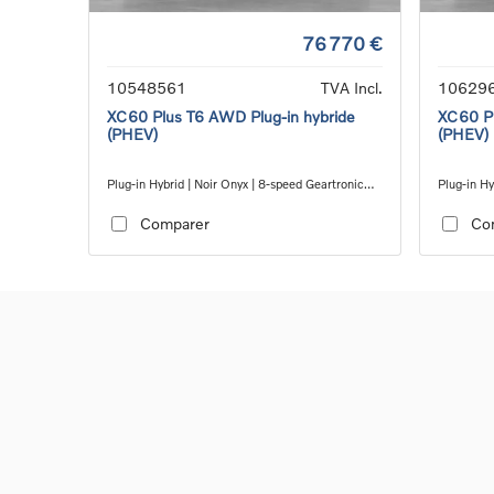
76 770 €
10548561
TVA Incl.
10629
XC60 Plus T6 AWD Plug-in hybride
XC60 Pl
(PHEV)
(PHEV)
Plug-in Hybrid | Noir Onyx | 8-speed Geartronic™
Plug-in Hy
automatic transmission
automatic
Comparer
Co