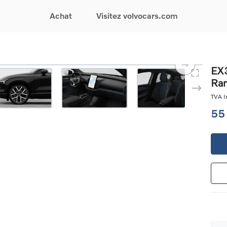
Achat
Visitez volvocars.com
& Promotions
Recherchez par modèle
Financement & Assurances
Recherchez par catégorie
Service & Support
EX3
Ran
gurez votre voiture
EX30
Financement
Voitures électriques
Réservez un essai
s du moment
EX40
Assurances
Voitures hybrides
Entretien & Réparati
TVA In
res d'occasion
EC40
rechargeables
Reprise de votre voit
55
iées
EX90
Voitures micro-hybrides
Volvo Support
res de société &
ES90
SUV
Garantie
XC40
Break
Service de dépannag
matic & Special sales
XC60
Berline
24/7
ules spéciaux
XC90
Crossover
Trouver un distribute
es électriques
V60
Contact
res hybrides
Voir tous les voitures de
rgeables
stock