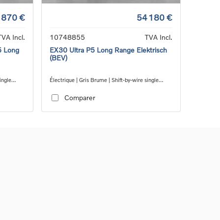
 870 €
54 180 €
TVA Incl.
10748855
TVA Incl.
5 Long
EX30 Ultra P5 Long Range Elektrisch
(BEV)
ingle
Électrique | Gris Brume | Shift-by-wire single
speed transmission, RWD
Comparer