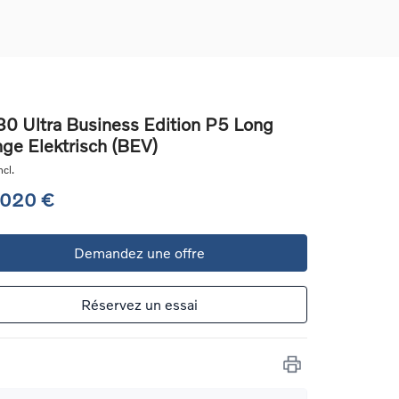
0 Ultra Business Edition P5 Long
ge Elektrisch (BEV)
ons
cl.
ure
 020 €
e
Demandez une offre
ur
Réservez un essai