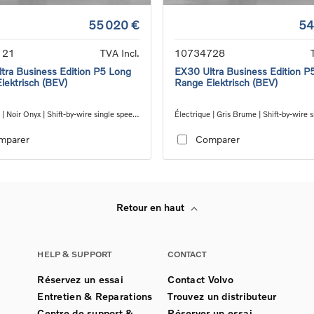
55 020 €
54
121
TVA Incl.
10734728
tra Business Edition P5 Long
EX30 Ultra Business Edition P
lektrisch (BEV)
Range Elektrisch (BEV)
 | Noir Onyx | Shift-by-wire single speed
Électrique | Gris Brume | Shift-by-wire s
ion, RWD
speed transmission, RWD
mparer
Comparer
Retour en haut
HELP & SUPPORT
CONTACT
Réservez un essai
Contact Volvo
Entretien & Reparations
Trouvez un distributeur
Centre de support &
Réserver un essai