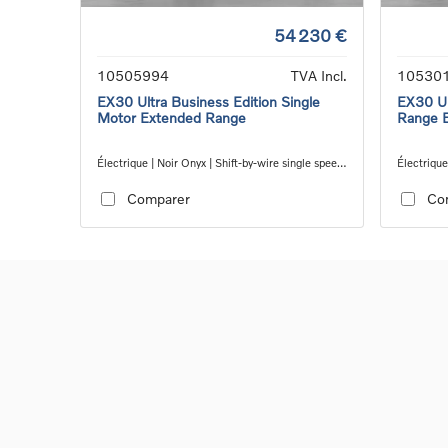
54 230 €
10505994
TVA Incl.
10530
EX30 Ultra Business Edition Single
EX30 Ul
Motor Extended Range
Range E
Électrique | Noir Onyx | Shift-by-wire single speed
Électrique
transmission, RWD
transmiss
Comparer
Co