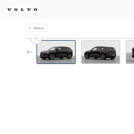
<
Retour
Achat 
Confi
Offre
Voitu
certif
Voitu
Flotte
Diplo
Véhic
Voitur
Voitu
recha