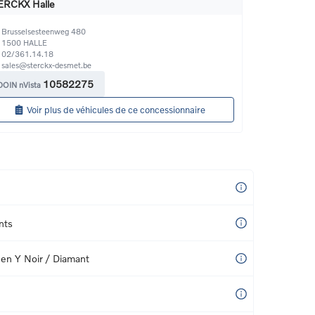
ERCKX Halle
Brusselsesteenweg 480
1500
HALLE
02/361.14.18
sales@sterckx-desmet.be 
10582275
DOIN nVista
Voir plus de véhicules de ce concessionnaire
nts
 en Y Noir / Diamant