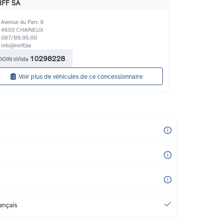
IFF SA
Avenue du Parc 9
4650
CHAINEUX
087/89.95.00
info@reiff.be
10298228
DOIN nVista
Voir plus de véhicules de ce concessionnaire
ançais