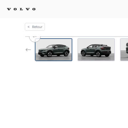
<
Retour
Achat 
Confi
Offre
Voitu
certif
Voitu
Flotte
Diplo
Véhic
Voitur
Voitu
recha