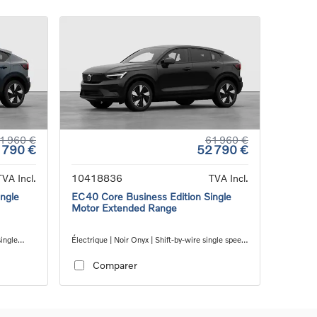
1 960 €
61 960 €
 790 €
52 790 €
TVA Incl.
10418836
TVA Incl.
ngle
EC40 Core Business Edition Single
Motor Extended Range
single
Électrique | Noir Onyx | Shift-by-wire single speed
transmission, RWD
Comparer