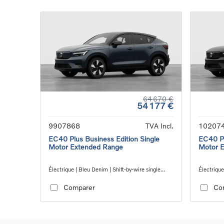
64 670 €
54 177 €
9907868
TVA Incl.
10207
EC40 Plus Business Edition Single
EC40 Pl
Motor Extended Range
Motor 
Électrique | Bleu Denim | Shift-by-wire single
Électrique
speed transmission, RWD
transmiss
Comparer
Co