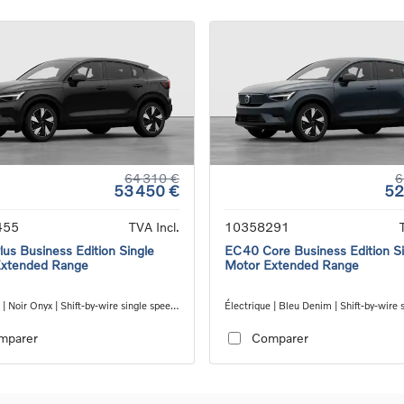
64 310 €
6
53 450 €
52
455
TVA Incl.
10358291
us Business Edition Single
EC40 Core Business Edition Si
Extended Range
Motor Extended Range
 | Noir Onyx | Shift-by-wire single speed
Électrique | Bleu Denim | Shift-by-wire 
ion, RWD
speed transmission, RWD
mparer
Comparer