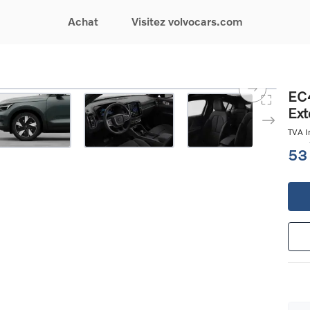
Achat
Visitez volvocars.com
& Promotions
Recherchez par modèle
Financement & Assurances
Recherchez par catégorie
Service & Support
EC4
Ext
gurez votre voiture
EX30
Financement
Voitures électriques
Réservez un essai
s du moment
EX40
Assurances
Voitures hybrides
Entretien & Réparati
TVA In
res d'occasion
EC40
rechargeables
Reprise de votre voit
53
iées
EX90
Voitures micro-hybrides
Volvo Support
res de société &
ES90
SUV
Garantie
XC40
Break
Service de dépannag
matic & Special sales
XC60
Berline
24/7
ules spéciaux
XC90
Crossover
Trouver un distribute
es électriques
V60
Contact
res hybrides
Voir tous les voitures de
rgeables
stock