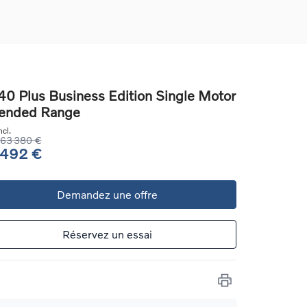
0 Plus Business Edition Single Motor
ended Range
ons
cl.
ure
63 380 €
 492 €
e
Demandez une offre
ur
Réservez un essai