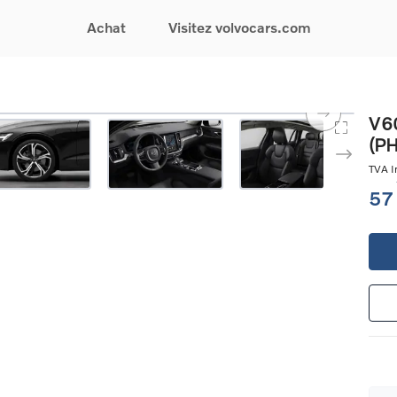
Achat
Visitez volvocars.com
& Promotions
Recherchez par modèle
Financement & Assurances
Recherchez par catégorie
Service & Support
V60
(P
gurez votre voiture
EX30
Financement
Voitures électriques
Réservez un essai
s du moment
EX40
Assurances
Voitures hybrides
Entretien & Réparati
TVA In
res d'occasion
EC40
rechargeables
Reprise de votre voit
57
iées
EX90
Voitures micro-hybrides
Volvo Support
res de société &
ES90
SUV
Garantie
XC40
Break
Service de dépannag
matic & Special sales
XC60
Berline
24/7
ules spéciaux
XC90
Crossover
Trouver un distribute
es électriques
V60
Contact
res hybrides
Voir tous les voitures de
rgeables
stock