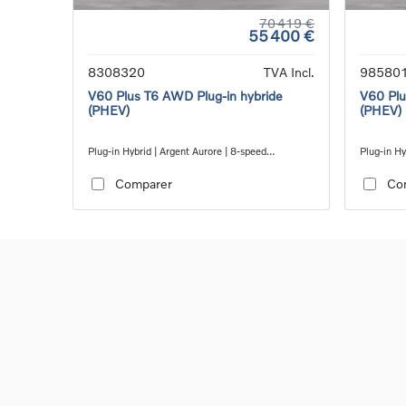
70 419 €
55 400 €
8308320
TVA Incl.
98580
V60 Plus T6 AWD Plug-in hybride
V60 Plu
(PHEV)
(PHEV)
Plug-in Hybrid | Argent Aurore | 8-speed
Plug-in Hy
Geartronic™ automatic transmission
Geartroni
Comparer
Co