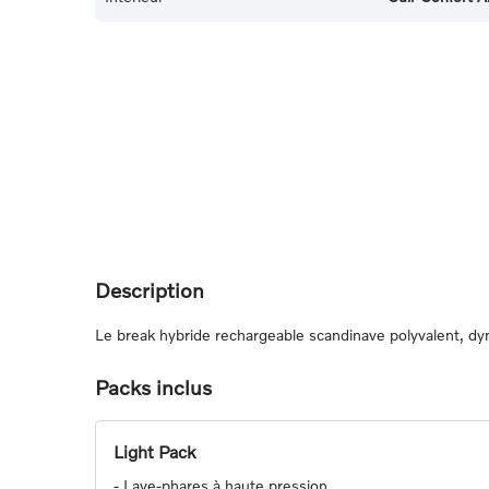
Description
Le break hybride rechargeable scandinave polyvalent, d
Packs inclus
Light Pack
-
Lave-phares à haute pression