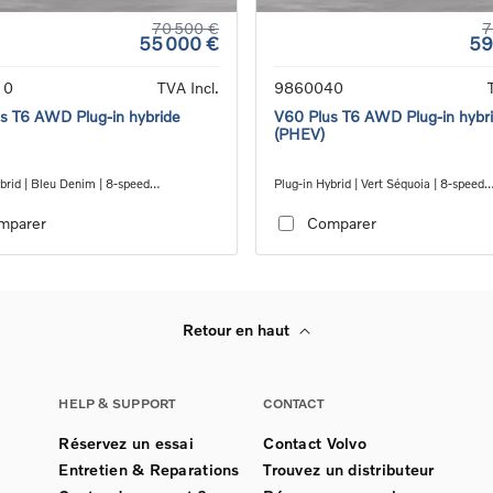
70 500 €
7
55 000 €
59
10
TVA Incl.
9860040
s T6 AWD Plug-in hybride
V60 Plus T6 AWD Plug-in hybr
(PHEV)
brid | Bleu Denim | 8-speed
Plug-in Hybrid | Vert Séquoia | 8-speed
c™ automatic transmission
Geartronic™ automatic transmission
mparer
Comparer
Retour en haut
HELP & SUPPORT
CONTACT
Réservez un essai
Contact Volvo
Entretien & Reparations
Trouvez un distributeur