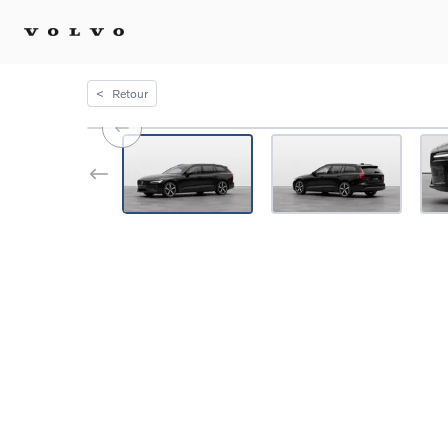
<
Retour
Achat 
Confi
Offre
Voitu
certif
Voitu
Flotte
Diplo
Véhic
Voitur
Voitu
recha