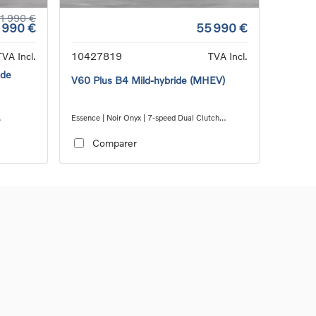
1 990 €
 990 €
55 990 €
TVA Incl.
10427819
TVA Incl.
ide
V60 Plus B4 Mild-hybride (MHEV)
Essence | Noir Onyx | 7-speed Dual Clutch
transmission
Comparer