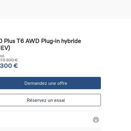
 Plus T6 AWD Plug-in hybride
HEV)
ons
cl.
ure
72 300 €
 300 €
e
Demandez une offre
ur
Réservez un essai