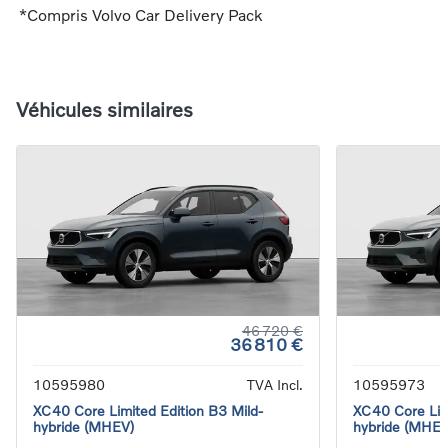
*Compris Volvo Car Delivery Pack
Véhicules similaires
46 720 €
36 810 €
10595980
TVA Incl.
10595973
XC40 Core Limited Edition B3 Mild-
XC40 Core Limi
hybride (MHEV)
hybride (MHEV