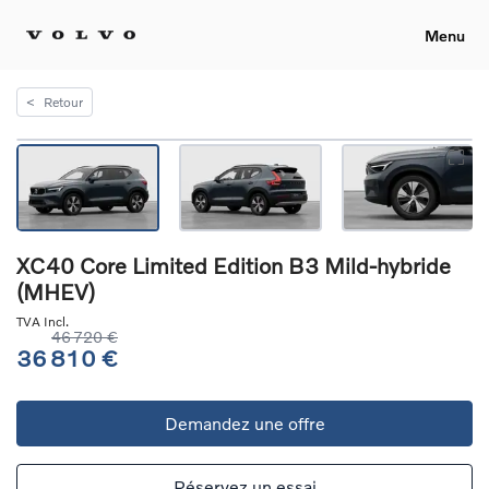
Menu
<
Retour
XC40 Core Limited Edition B3 Mild-hybride
(MHEV)
TVA Incl.
46 720 €
36 810 €
Demandez une offre
Réservez un essai