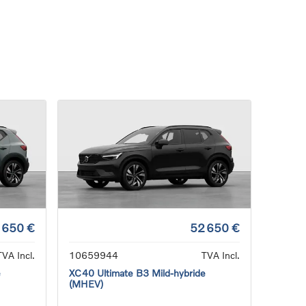
 650 €
52 650 €
TVA Incl.
10659944
TVA Incl.
e
XC40 Ultimate B3 Mild-hybride
(MHEV)