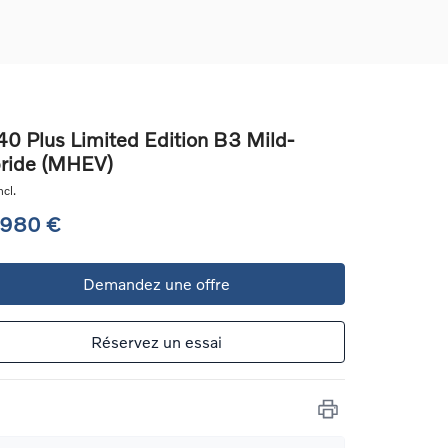
0 Plus Limited Edition B3 Mild-
ride (MHEV)
ons
cl.
ure
 980 €
e
Demandez une offre
ur
Réservez un essai