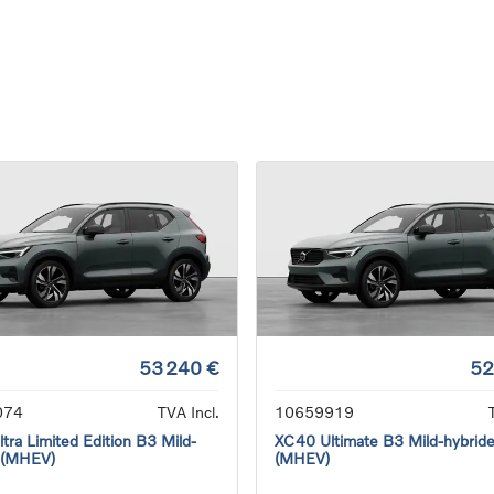
53 240 €
52
074
TVA Incl.
10659919
tra Limited Edition B3 Mild-
XC40 Ultimate B3 Mild-hybrid
 (MHEV)
(MHEV)