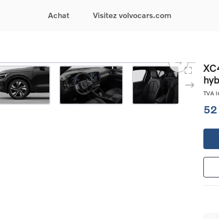
Achat
Visitez volvocars.com
& Promotions
Recherchez par modèle
Financement & Assurances
Recherchez par catégorie
Service & Support
XC4
hyb
gurez votre voiture
EX30
Financement
Voitures électriques
Réservez un essai
s du moment
EX40
Assurances
Voitures hybrides
Entretien & Réparati
TVA In
res d'occasion
EC40
rechargeables
Reprise de votre voit
52
iées
EX90
Voitures micro-hybrides
Volvo Support
res de société &
ES90
SUV
Garantie
XC40
Break
Service de dépannag
matic & Special sales
XC60
Berline
24/7
ules spéciaux
XC90
Crossover
Trouver un distribute
es électriques
V60
Contact
res hybrides
Voir tous les voitures de
rgeables
stock