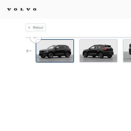
<
Retour
Achat 
Confi
Offre
Voitu
certif
Voitu
Flotte
Diplo
Véhic
Voitur
Voitu
recha