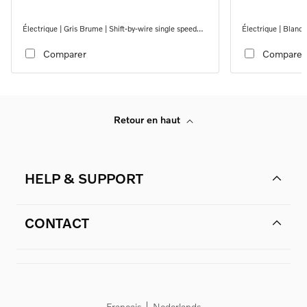
Électrique | Gris Brume | Shift-by-wire single speed
Électrique | Blanc 
transmission, AWD
transmission, AWD
Comparer
Comparer
Retour en haut
HELP & SUPPORT
CONTACT
Français
Nederlands