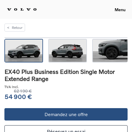
Menu
<
Retour
EX40 Plus Business Edition Single Motor
Extended Range
TVA Incl.
62 190 €
54 900 €
Demandez une offre
Réservez un essai