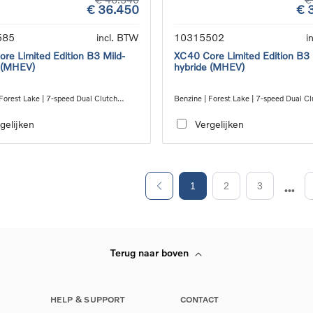
€ 36.450
€ 
585
incl. BTW
10315502
i
re Limited Edition B3 Mild-
XC40 Core Limited Edition B3 
 (MHEV)
hybride (MHEV)
Forest Lake | 7-speed Dual Clutch
Benzine | Forest Lake | 7-speed Dual Cl
ion
transmission
gelijken
Vergelijken
1
2
3
Terug naar boven
HELP & SUPPORT
CONTACT