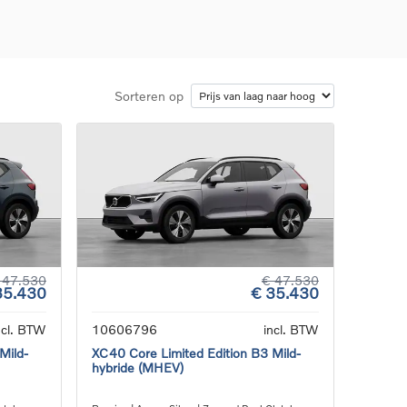
Sorteren op
d
llingen
uto
g
 47.530
€ 47.530
35.430
€ 35.430
ncl. BTW
10606796
incl. BTW
Mild-
XC40 Core Limited Edition B3 Mild-
hybride (MHEV)