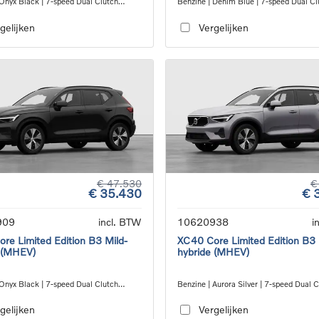
 Onyx Black | 7-speed Dual Clutch
Benzine | Denim Blue | 7-speed Dual Cl
ion
transmission
gelijken
Vergelijken
€ 47.530
€
€ 35.430
€ 
909
incl. BTW
10620938
i
re Limited Edition B3 Mild-
XC40 Core Limited Edition B3 
 (MHEV)
hybride (MHEV)
 Onyx Black | 7-speed Dual Clutch
Benzine | Aurora Silver | 7-speed Dual 
ion
transmission
gelijken
Vergelijken