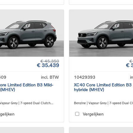
€ 45.350
€
€ 35.439
€ 
409
incl. BTW
10429393
i
re Limited Edition B3 Mild-
XC40 Core Limited Edition B3 
 (MHEV)
hybride (MHEV)
 Vapour Grey | 7-speed Dual Clutch
Benzine | Vapour Grey | 7-speed Dual C
ion
transmission
gelijken
Vergelijken