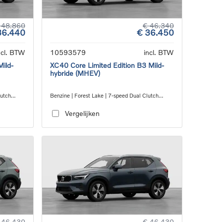
 48.860
€ 46.340
36.440
€ 36.450
ncl. BTW
10593579
incl. BTW
Mild-
XC40 Core Limited Edition B3 Mild-
hybride (MHEV)
lutch
Benzine | Forest Lake | 7-speed Dual Clutch
transmission
Vergelijken
 46.430
€ 46.430