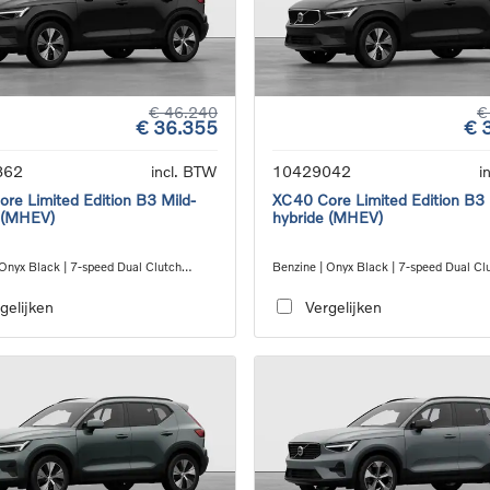
€ 46.240
€
€ 36.355
€ 
862
incl. BTW
10429042
i
re Limited Edition B3 Mild-
XC40 Core Limited Edition B3 
 (MHEV)
hybride (MHEV)
 Onyx Black | 7-speed Dual Clutch
Benzine | Onyx Black | 7-speed Dual Cl
ion
transmission
gelijken
Vergelijken