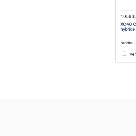
10593
XC40 Co
hybride
Benzine | 
transmiss
Ver