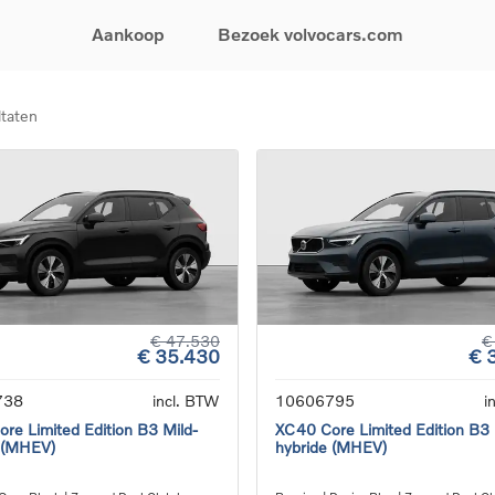
Aankoop
Bezoek volvocars.com
ltaten
& Promoties
Zoeken op model
Financieren & Verzekeringen
Zoeken op voertuigcategorie
Service & Support
uw wagen samen
EX30
Financieren
Elektrische auto's
Boek een onderhou
ijke aanbiedingen
EX40
Verzekeringen
Plug-inhybride auto's
Onderhoud & herste
ificeerde
EC40
Mild hybrid auto's
Overname van uw a
ehandswagens
EX90
SUV
Volvo Support
& Bedrijfswagens
ES90
Break
Garantie
atic & Special sales
XC40
Sedan
24/7 Pechverhelpin
ale wagens
XC60
Crossover
Vind een verdeler
ische auto's
XC90
Contact
€ 47.530
€
€ 35.430
€ 
nhybride auto's
V60
Bekijk alle stockwagens
738
incl. BTW
10606795
i
re Limited Edition B3 Mild-
XC40 Core Limited Edition B3 
 (MHEV)
hybride (MHEV)