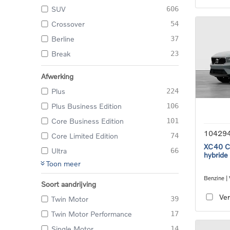
SUV
606
Crossover
54
Berline
37
Break
23
Afwerking
Plus
224
Plus Business Edition
106
Core Business Edition
101
10429
Core Limited Edition
74
XC40 Co
Ultra
66
hybride
Toon meer
Benzine |
Soort aandrijving
transmiss
Ver
Twin Motor
39
Twin Motor Performance
17
Single Motor
14