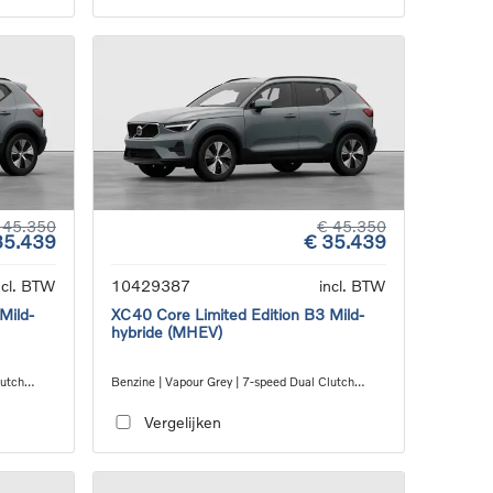
 45.350
€ 45.350
35.439
€ 35.439
ncl. BTW
10429387
incl. BTW
Mild-
XC40 Core Limited Edition B3 Mild-
hybride (MHEV)
lutch
Benzine | Vapour Grey | 7-speed Dual Clutch
transmission
Vergelijken