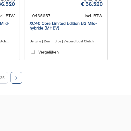
36.520
€ 36.520
ncl. BTW
10465657
incl. BTW
Mild-
XC40 Core Limited Edition B3 Mild-
hybride (MHEV)
utch
Benzine | Denim Blue | 7-speed Dual Clutch
transmission
Vergelijken
35