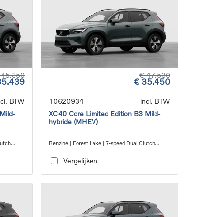
 45.350
€ 47.530
35.439
€ 35.450
ncl. BTW
10620934
incl. BTW
Mild-
XC40 Core Limited Edition B3 Mild-
hybride (MHEV)
lutch
Benzine | Forest Lake | 7-speed Dual Clutch
transmission
Vergelijken