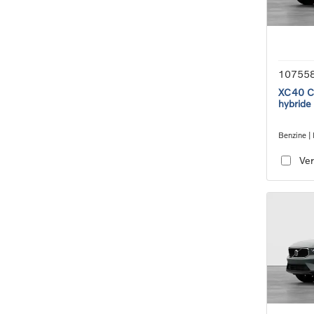
10755
XC40 Co
hybride
Benzine | 
transmiss
Ver