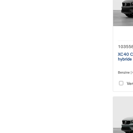
10355
XC40 Co
hybride
Benzine |
transmiss
Ver