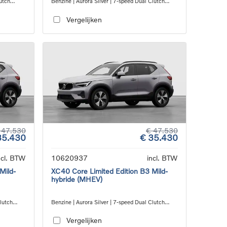
utch
Benzine | Aurora Silver | 7-speed Dual Clutch
transmission
Vergelijken
 47.530
€ 47.530
35.430
€ 35.430
ncl. BTW
10620937
incl. BTW
Mild-
XC40 Core Limited Edition B3 Mild-
hybride (MHEV)
Clutch
Benzine | Aurora Silver | 7-speed Dual Clutch
transmission
Vergelijken