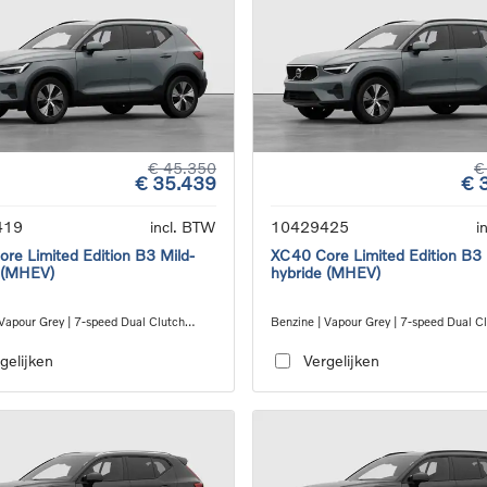
€ 45.350
€
€ 35.439
€ 
419
incl. BTW
10429425
i
re Limited Edition B3 Mild-
XC40 Core Limited Edition B3 
 (MHEV)
hybride (MHEV)
 Vapour Grey | 7-speed Dual Clutch
Benzine | Vapour Grey | 7-speed Dual C
ion
transmission
gelijken
Vergelijken