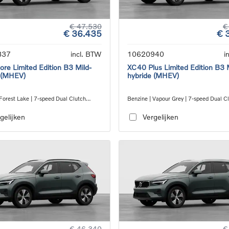
€ 47.530
€
€ 36.435
€ 
837
incl. BTW
10620940
i
re Limited Edition B3 Mild-
XC40 Plus Limited Edition B3 
 (MHEV)
hybride (MHEV)
Forest Lake | 7-speed Dual Clutch
Benzine | Vapour Grey | 7-speed Dual C
ion
transmission
gelijken
Vergelijken
€ 46.340
€