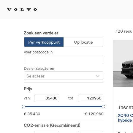
720 resu
Zoek een verdeler
Kopen 
Per verkooppunt
Op locatie
Stel 
Voer postcode in
Tijdel
Gecert
tweed
Dealer selecteren
Fleet 
Selecteer
Diplom
Speci
Prijs
Elektr
Plug-i
van
tot
10606
€ 35.430
€ 120.960
XC40 Co
hybride
CO2-emissie (Gecombineerd)