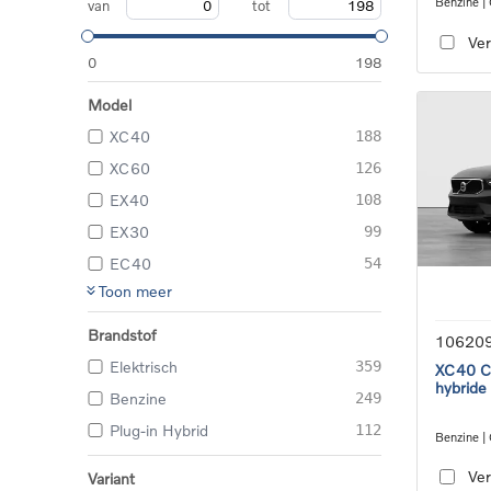
Benzine |
van
tot
transmiss
Ver
0
198
Model
XC40
188
XC60
126
EX40
108
EX30
99
EC40
54
Toon meer
Brandstof
10620
Elektrisch
359
XC40 Co
hybride
Benzine
249
Plug-in Hybrid
112
Benzine |
transmiss
Ver
Variant