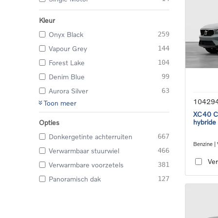
Kleur
Onyx Black
259
Vapour Grey
144
Forest Lake
104
Denim Blue
99
Aurora Silver
63
10429
Toon meer
XC40 Co
hybride
Opties
Donkergetinte achterruiten
667
Benzine |
Verwarmbaar stuurwiel
466
transmiss
Ver
Verwarmbare voorzetels
381
Panoramisch dak
127