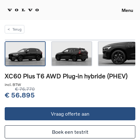
Menu
<
Terug
XC60 Plus T6 AWD Plug-in hybride (PHEV)
incl. BTW
€ 76.770
€ 56.895
Vraag offerte aan
Boek een testrit