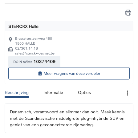
STERCKX Halle
Brusselsesteenweg 480
1500
HALLE
02/361.14.18
sales@sterckx-desmet.be 
10374409
DOIN nVista
Meer wagens van deze verdeler
Beschrijving
Informatie
Opties
Dynamisch, verantwoord en slimmer dan ooit. Maak kennis 
met de Scandinavische middelgrote plug-inhybride SUV en 
geniet van een geconnecteerde rijervaring.