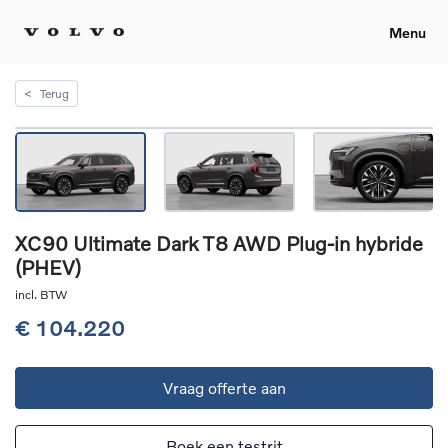
Menu
<
Terug
XC90 Ultimate Dark T8 AWD Plug-in hybride
(PHEV)
incl. BTW
€ 104.220
Vraag offerte aan
Boek een testrit