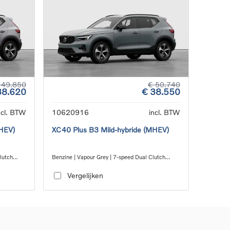
 49.850
€ 50.740
38.620
€ 38.550
ncl. BTW
10620916
incl. BTW
MHEV)
XC40 Plus B3 Mild-hybride (MHEV)
Clutch
Benzine | Vapour Grey | 7-speed Dual Clutch
transmission
Vergelijken