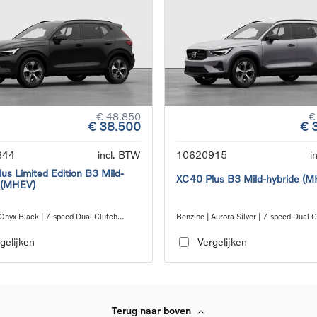
€ 48.850
€
€ 38.500
€ 
844
incl. BTW
10620915
i
us Limited Edition B3 Mild-
XC40 Plus B3 Mild-hybride (
 (MHEV)
 Onyx Black | 7-speed Dual Clutch
Benzine | Aurora Silver | 7-speed Dual 
ion
transmission
gelijken
Vergelijken
Terug naar boven