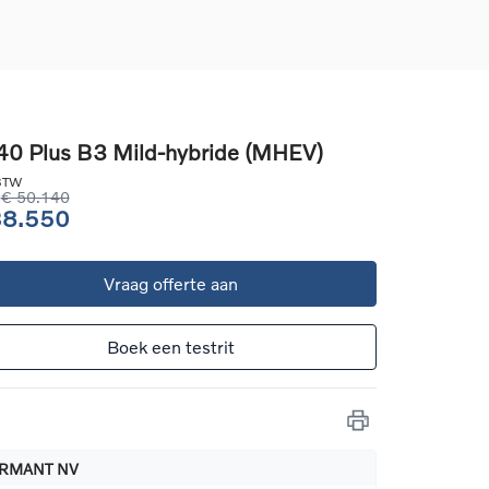
0 Plus B3 Mild-hybride (MHEV)
d
 BTW
€ 50.140
llingen
38.550
uto
Vraag offerte aan
g
Boek een testrit
RMANT NV