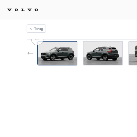
<
Terug
Kopen 
Stel 
Tijdel
Gecert
tweed
Fleet 
Diplom
Speci
Elektr
Plug-i