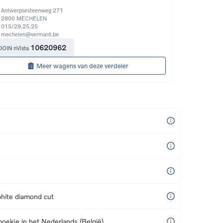
Antwerpsesteenweg 271
2800
MECHELEN
015/29.25.25
mechelen@vermant.be
10620962
DOIN nVista
Meer wagens van deze verdeler
hite diamond cut
boekje in het Nederlands (België)