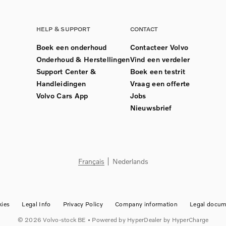
HELP & SUPPORT
CONTACT
Boek een onderhoud
Contacteer Volvo
Onderhoud & Herstellingen
Vind een verdeler
Support Center &
Boek een testrit
Handleidingen
Vraag een offerte
Volvo Cars App
Jobs
Nieuwsbrief
Français
Nederlands
ies
Legal Info
Privacy Policy
Company information
Legal docum
©
2026
Volvo-stock BE
• Powered by
HyperDealer
by HyperCharge