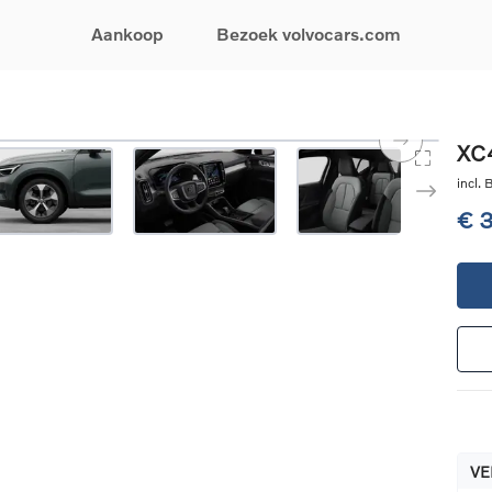
Aankoop
Bezoek volvocars.com
& Promoties
Zoeken op model
Financieren & Verzekeringen
Zoeken op voertuigcategorie
Service & Support
XC4
uw wagen samen
EX30
Financieren
Elektrische auto's
Boek een onderhou
incl.
ijke aanbiedingen
EX40
Verzekeringen
Plug-inhybride auto's
Onderhoud & herste
€ 
ificeerde
EC40
Mild hybrid auto's
Overname van uw a
ehandswagens
EX90
SUV
Volvo Support
& Bedrijfswagens
ES90
Break
Garantie
atic & Special sales
XC40
Sedan
24/7 Pechverhelpin
ale wagens
XC60
Crossover
Vind een verdeler
ische auto's
XC90
Contact
nhybride auto's
V60
Bekijk alle stockwagens
VE