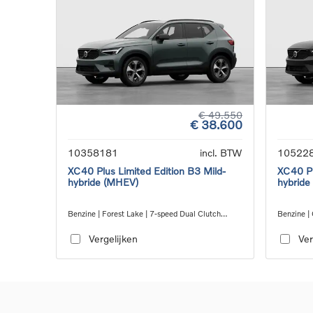
€ 49.550
€ 38.600
10358181
incl. BTW
10522
XC40 Plus Limited Edition B3 Mild-
XC40 Pl
hybride (MHEV)
hybride
Benzine | Forest Lake | 7-speed Dual Clutch
Benzine |
transmission
transmiss
Vergelijken
Ver