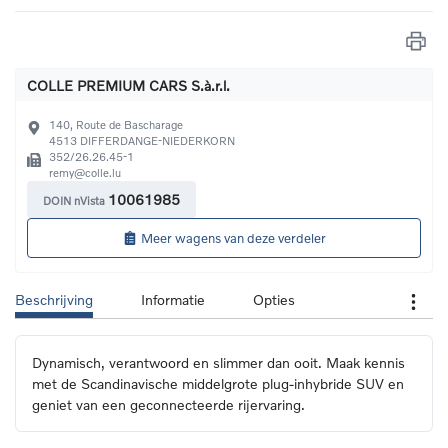
COLLE PREMIUM CARS S.à.r.l.
140, Route de Bascharage
4513
DIFFERDANGE-NIEDERKORN
352/26.26.45-1
remy@colle.lu
10061985
DOIN nVista
Meer wagens van deze verdeler
Beschrijving
Informatie
Opties
Dynamisch, verantwoord en slimmer dan ooit. Maak kennis 
met de Scandinavische middelgrote plug-inhybride SUV en 
geniet van een geconnecteerde rijervaring.