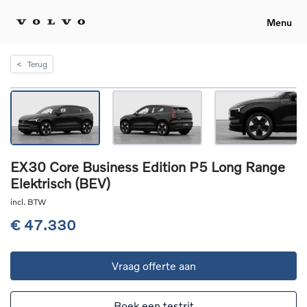
Menu
<
Terug
EX30 Core Business Edition P5 Long Range
Elektrisch (BEV)
incl. BTW
€ 47.330
Vraag offerte aan
Boek een testrit