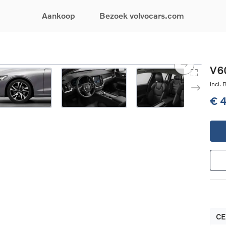
Aankoop
Bezoek volvocars.com
& Promoties
Zoeken op model
Financieren & Verzekeringen
Zoeken op voertuigcategorie
Service & Support
V60
uw wagen samen
EX30
Financieren
Elektrische auto's
Boek een onderhou
incl.
ijke aanbiedingen
EX40
Verzekeringen
Plug-inhybride auto's
Onderhoud & herste
€ 
ificeerde
EC40
Mild hybrid auto's
Overname van uw a
ehandswagens
EX90
SUV
Volvo Support
& Bedrijfswagens
ES90
Break
Garantie
atic & Special sales
XC40
Sedan
24/7 Pechverhelpin
ale wagens
XC60
Crossover
Vind een verdeler
ische auto's
XC90
Contact
nhybride auto's
V60
Bekijk alle stockwagens
CE