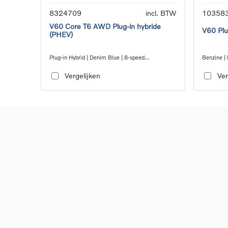
8324709
incl. BTW
10358
V60 Core T6 AWD Plug-in hybride
V60 Plu
(PHEV)
Plug-in Hybrid | Denim Blue | 8-speed
Benzine | 
Geartronic™ automatic transmission
transmiss
Vergelijken
Ver