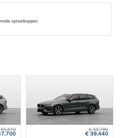
armde sproeikoppen
 55.510
€ 52.780
47.700
€ 39.440