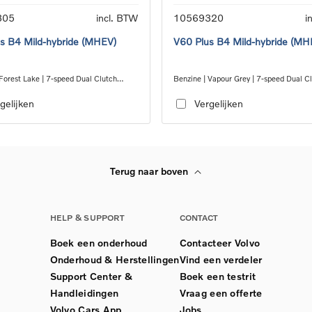
305
incl. BTW
10569320
i
s B4 Mild-hybride (MHEV)
V60 Plus B4 Mild-hybride (MH
Forest Lake | 7-speed Dual Clutch
Benzine | Vapour Grey | 7-speed Dual C
ion
transmission
gelijken
Vergelijken
Terug naar boven
HELP & SUPPORT
CONTACT
Boek een onderhoud
Contacteer Volvo
Onderhoud & Herstellingen
Vind een verdeler
Support Center &
Boek een testrit
Handleidingen
Vraag een offerte
Volvo Cars App
Jobs