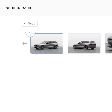
<
Terug
Kopen 
Stel 
Tijdel
Gecert
tweed
Fleet 
Diplom
Speci
Elektr
Plug-i