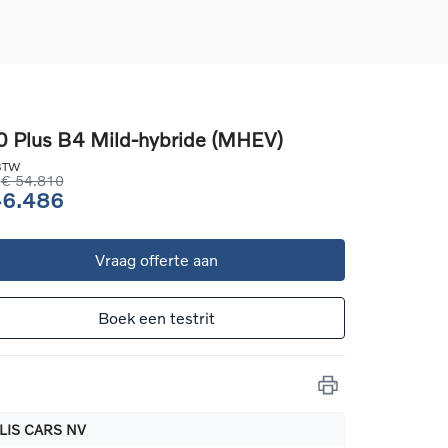
 Plus B4 Mild-hybride (MHEV)
d
 BTW
€ 54.810
llingen
46.486
uto
Vraag offerte aan
g
Boek een testrit
LIS CARS NV