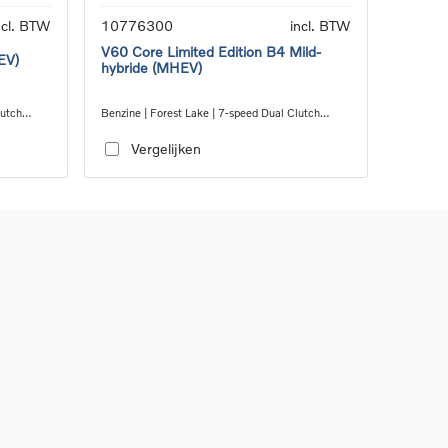
ncl. BTW
10776300
incl. BTW
V60 Core Limited Edition B4 Mild-
EV)
hybride (MHEV)
lutch
Benzine | Forest Lake | 7-speed Dual Clutch
transmission
Vergelijken