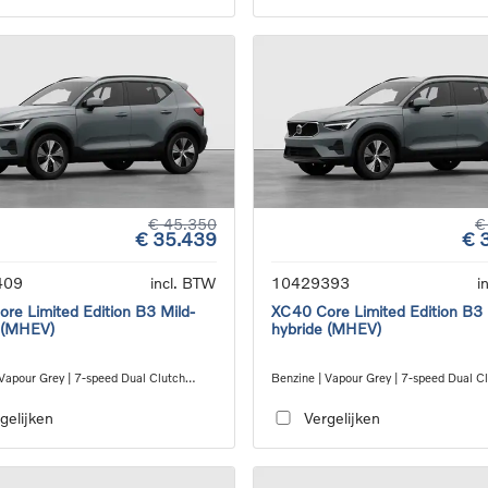
€ 45.350
€
€ 35.439
€ 
409
incl. BTW
10429393
i
re Limited Edition B3 Mild-
XC40 Core Limited Edition B3 
 (MHEV)
hybride (MHEV)
 Vapour Grey | 7-speed Dual Clutch
Benzine | Vapour Grey | 7-speed Dual C
ion
transmission
gelijken
Vergelijken