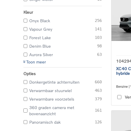
Kleur
Onyx Black
256
Vapour Grey
141
Forest Lake
103
Denim Blue
98
Aurora Silver
63
10429
Toon meer
XC40 Co
hybride
Opties
Donkergetinte achterruiten
660
Benzine |
Verwarmbaar stuurwiel
463
transmiss
Ver
Verwarmbare voorzetels
379
360 graden camera met
161
bovenaanzicht
Panoramisch dak
126