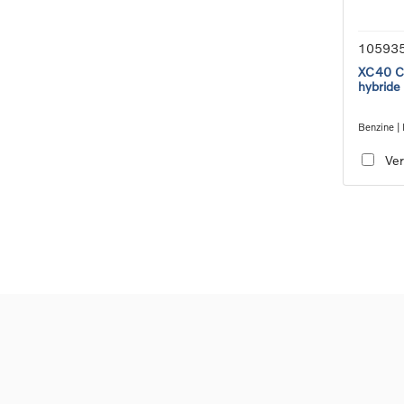
10593
XC40 Co
hybride
Benzine | 
transmiss
Ver