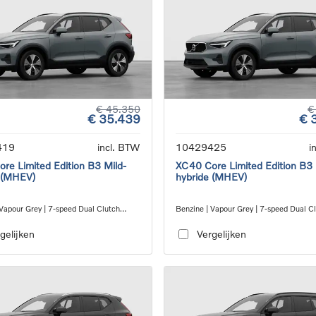
€ 45.350
€
€ 35.439
€ 
419
incl. BTW
10429425
i
re Limited Edition B3 Mild-
XC40 Core Limited Edition B3 
 (MHEV)
hybride (MHEV)
 Vapour Grey | 7-speed Dual Clutch
Benzine | Vapour Grey | 7-speed Dual C
ion
transmission
gelijken
Vergelijken