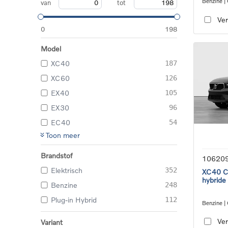
Benzine |
van
tot
transmiss
Ver
0
198
Model
XC40
187
XC60
126
EX40
105
EX30
96
EC40
54
Toon meer
Brandstof
10620
Elektrisch
352
XC40 Co
hybride
Benzine
248
Plug-in Hybrid
112
Benzine |
transmiss
Ver
Variant