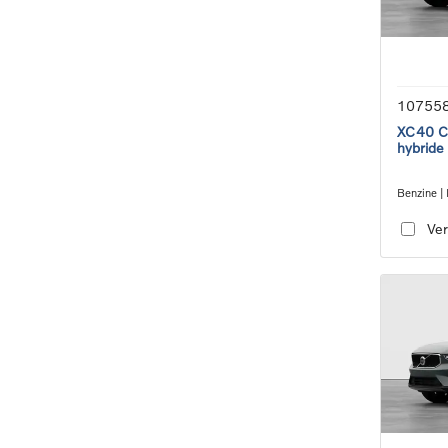
10755
XC40 Co
hybride
Benzine | 
transmiss
Ver