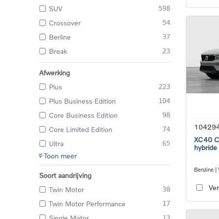
SUV
598
Crossover
54
Berline
37
Break
23
Afwerking
Plus
223
Plus Business Edition
104
Core Business Edition
98
10429
Core Limited Edition
74
XC40 Co
Ultra
65
hybride
Toon meer
Benzine |
Soort aandrijving
transmiss
Ver
Twin Motor
38
Twin Motor Performance
17
Single Motor
13