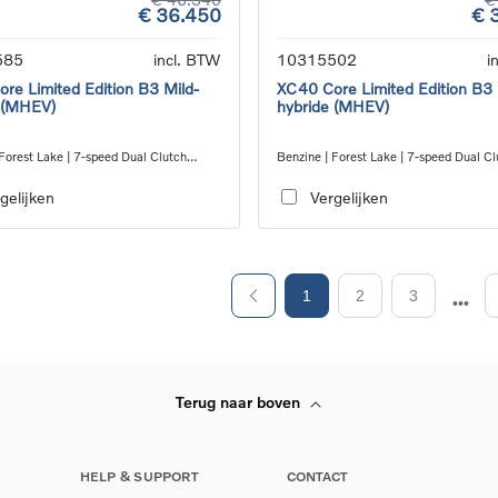
€ 36.450
€ 
585
incl. BTW
10315502
i
re Limited Edition B3 Mild-
XC40 Core Limited Edition B3 
 (MHEV)
hybride (MHEV)
Forest Lake | 7-speed Dual Clutch
Benzine | Forest Lake | 7-speed Dual Cl
ion
transmission
gelijken
Vergelijken
1
2
3
Terug naar boven
HELP & SUPPORT
CONTACT