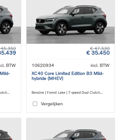
 45.350
€ 47.530
35.439
€ 35.450
ncl. BTW
10620934
incl. BTW
Mild-
XC40 Core Limited Edition B3 Mild-
hybride (MHEV)
lutch
Benzine | Forest Lake | 7-speed Dual Clutch
transmission
Vergelijken