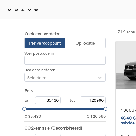
712 resu
Zoek een verdeler
Kopen 
Per verkooppunt
Op locatie
Stel 
Voer postcode in
Tijdel
Gecert
tweed
Dealer selecteren
Fleet 
Selecteer
Diplom
Speci
Prijs
Elektr
Plug-i
van
tot
10606
€ 35.430
€ 120.960
XC40 Co
hybride
CO2-emissie (Gecombineerd)