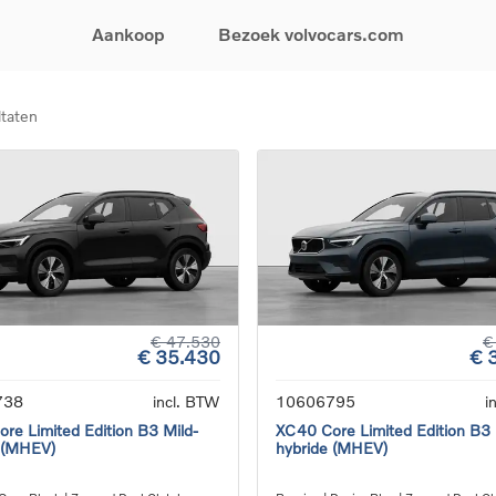
Aankoop
Bezoek volvocars.com
ltaten
& Promoties
Zoeken op model
Financieren & Verzekeringen
Zoeken op voertuigcategorie
Service & Support
uw wagen samen
EX30
Financieren
Elektrische auto's
Boek een onderhou
ijke aanbiedingen
EX40
Verzekeringen
Plug-inhybride auto's
Onderhoud & herste
ificeerde
EC40
Mild hybrid auto's
Overname van uw a
ehandswagens
EX90
SUV
Volvo Support
& Bedrijfswagens
ES90
Break
Garantie
atic & Special sales
XC40
Sedan
24/7 Pechverhelpin
ale wagens
XC60
Crossover
Vind een verdeler
ische auto's
XC90
Contact
€ 47.530
€
€ 35.430
€ 
nhybride auto's
V60
Bekijk alle stockwagens
738
incl. BTW
10606795
i
re Limited Edition B3 Mild-
XC40 Core Limited Edition B3 
 (MHEV)
hybride (MHEV)