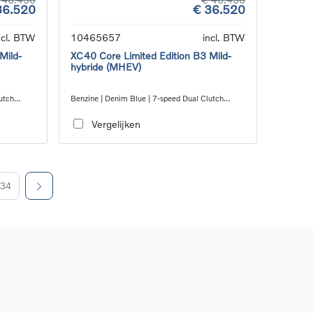
36.520
€ 36.520
ncl. BTW
10465657
incl. BTW
Mild-
XC40 Core Limited Edition B3 Mild-
hybride (MHEV)
utch
Benzine | Denim Blue | 7-speed Dual Clutch
transmission
Vergelijken
34