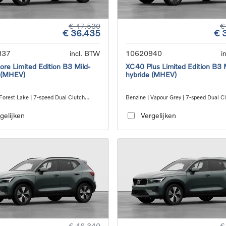
€ 47.530
€
€ 36.435
€ 
837
incl. BTW
10620940
i
re Limited Edition B3 Mild-
XC40 Plus Limited Edition B3 
 (MHEV)
hybride (MHEV)
Forest Lake | 7-speed Dual Clutch
Benzine | Vapour Grey | 7-speed Dual C
ion
transmission
gelijken
Vergelijken
€ 46.340
€