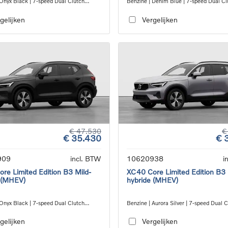
 Onyx Black | 7-speed Dual Clutch
Benzine | Denim Blue | 7-speed Dual Cl
ion
transmission
gelijken
Vergelijken
€ 47.530
€
€ 35.430
€ 
909
incl. BTW
10620938
i
re Limited Edition B3 Mild-
XC40 Core Limited Edition B3 
 (MHEV)
hybride (MHEV)
 Onyx Black | 7-speed Dual Clutch
Benzine | Aurora Silver | 7-speed Dual 
ion
transmission
gelijken
Vergelijken