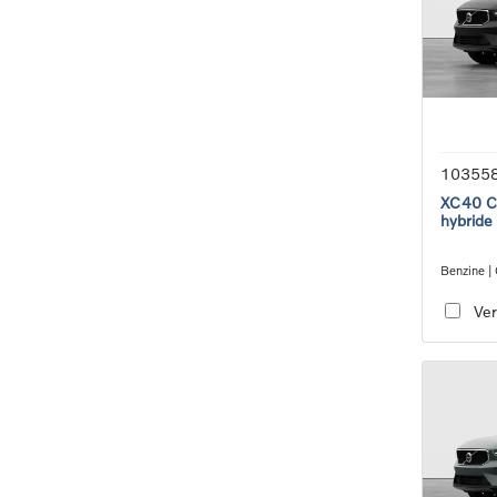
10355
XC40 Co
hybride
Benzine |
transmiss
Ver