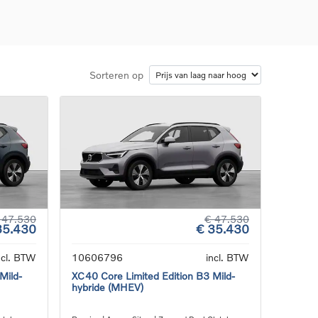
Sorteren op
d
llingen
uto
g
 47.530
€ 47.530
35.430
€ 35.430
ncl. BTW
10606796
incl. BTW
Mild-
XC40 Core Limited Edition B3 Mild-
hybride (MHEV)