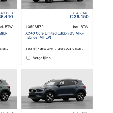
 48.860
€ 46.340
36.440
€ 36.450
ncl. BTW
10593579
incl. BTW
Mild-
XC40 Core Limited Edition B3 Mild-
hybride (MHEV)
lutch
Benzine | Forest Lake | 7-speed Dual Clutch
transmission
Vergelijken
 46.430
€ 46.430