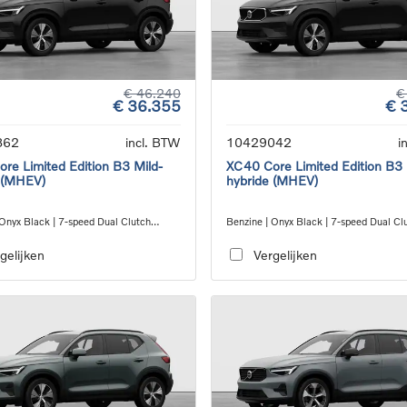
€ 46.240
€
€ 36.355
€ 
862
incl. BTW
10429042
i
re Limited Edition B3 Mild-
XC40 Core Limited Edition B3 
 (MHEV)
hybride (MHEV)
 Onyx Black | 7-speed Dual Clutch
Benzine | Onyx Black | 7-speed Dual Cl
ion
transmission
gelijken
Vergelijken