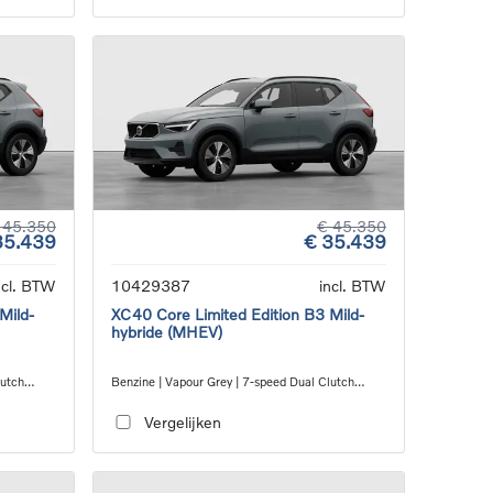
 45.350
€ 45.350
35.439
€ 35.439
ncl. BTW
10429387
incl. BTW
Mild-
XC40 Core Limited Edition B3 Mild-
hybride (MHEV)
lutch
Benzine | Vapour Grey | 7-speed Dual Clutch
transmission
Vergelijken