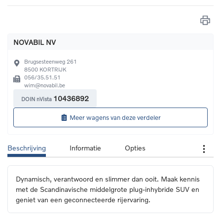
NOVABIL NV
Brugsesteenweg 261
8500
KORTRIJK
056/35.51.51
wim@novabil.be
10436892
DOIN nVista
Meer wagens van deze verdeler
Beschrijving
Informatie
Opties
Dynamisch, verantwoord en slimmer dan ooit. Maak kennis 
met de Scandinavische middelgrote plug-inhybride SUV en 
geniet van een geconnecteerde rijervaring.