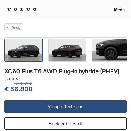
Menu
<
Terug
XC60 Plus T6 AWD Plug-in hybride (PHEV)
incl. BTW
€ 76.770
€ 56.800
Vraag offerte aan
Boek een testrit