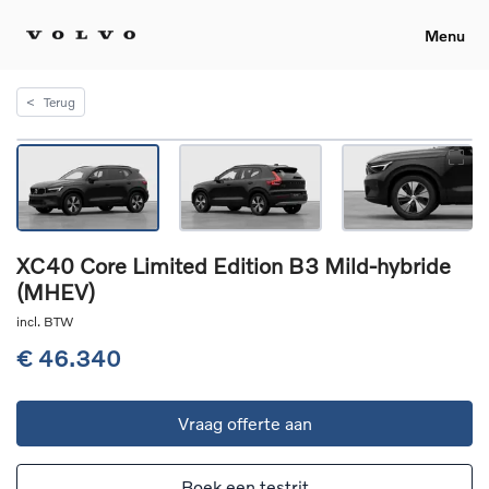
Menu
<
Terug
XC40 Core Limited Edition B3 Mild-hybride
(MHEV)
incl. BTW
€ 46.340
Vraag offerte aan
Boek een testrit