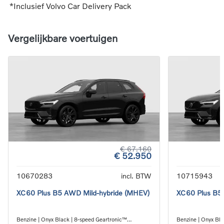
*Inclusief Volvo Car Delivery Pack
Vergelijkbare voertuigen
€ 67.160
€ 52.950
10670283
incl. BTW
10715943
XC60 Plus B5 AWD Mild-hybride (MHEV)
XC60 Plus B5
Benzine | Onyx Black | 8-speed Geartronic™
Benzine | Onyx Bla