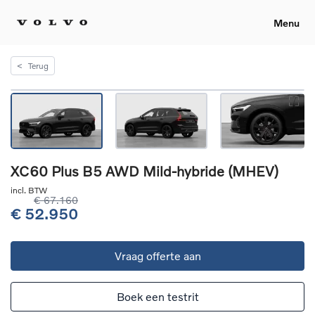
Menu
<
Terug
XC60 Plus B5 AWD Mild-hybride (MHEV)
incl. BTW
€ 67.160
€ 52.950
Vraag offerte aan
Boek een testrit