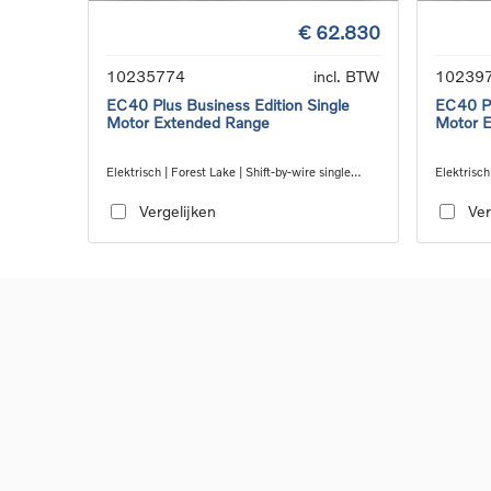
€ 62.830
10235774
incl. BTW
10239
EC40 Plus Business Edition Single
EC40 Pl
Motor Extended Range
Motor 
Elektrisch | Forest Lake | Shift-by-wire single
Elektrisch
speed transmission, RWD
speed tra
Vergelijken
Ver