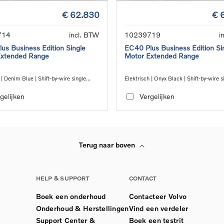
€ 62.830
€ 
714
incl. BTW
10239719
i
us Business Edition Single
EC40 Plus Business Edition Si
Extended Range
Motor Extended Range
 | Denim Blue | Shift-by-wire single
Elektrisch | Onyx Black | Shift-by-wire s
nsmission, RWD
speed transmission, RWD
gelijken
Vergelijken
Terug naar boven
HELP & SUPPORT
CONTACT
Boek een onderhoud
Contacteer Volvo
Onderhoud & Herstellingen
Vind een verdeler
Support Center &
Boek een testrit