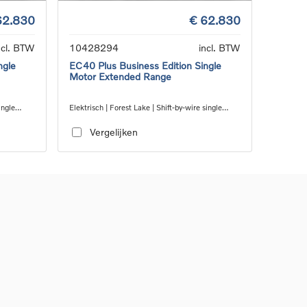
62.830
€ 62.830
ncl. BTW
10428294
incl. BTW
ngle
EC40 Plus Business Edition Single
Motor Extended Range
ingle
Elektrisch | Forest Lake | Shift-by-wire single
speed transmission, RWD
Vergelijken