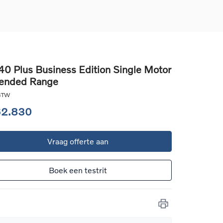
0 Plus Business Edition Single Motor
ended Range
d
llingen
 BTW
uto
62.830
g
Vraag offerte aan
Boek een testrit