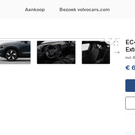
Aankoop
Bezoek volvocars.com
& Promoties
Zoeken op model
Financieren & Verzekeringen
Zoeken op voertuigcategorie
Service & Support
EC4
Ext
uw wagen samen
EX30
Financieren
Elektrische auto's
Boek een onderhou
ijke aanbiedingen
EX40
Verzekeringen
Plug-inhybride auto's
Onderhoud & herste
incl.
ificeerde
EC40
Mild hybrid auto's
Overname van uw a
€ 
ehandswagens
EX90
SUV
Volvo Support
& Bedrijfswagens
ES90
Break
Garantie
atic & Special sales
XC40
Sedan
24/7 Pechverhelpin
ale wagens
XC60
Crossover
Vind een verdeler
ische auto's
XC90
Contact
nhybride auto's
V60
Bekijk alle stockwagens