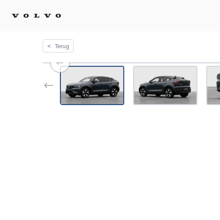
<
Terug
Kopen 
Stel 
Tijdel
Gecert
tweed
Fleet 
Diplom
Speci
Elektr
Plug-i