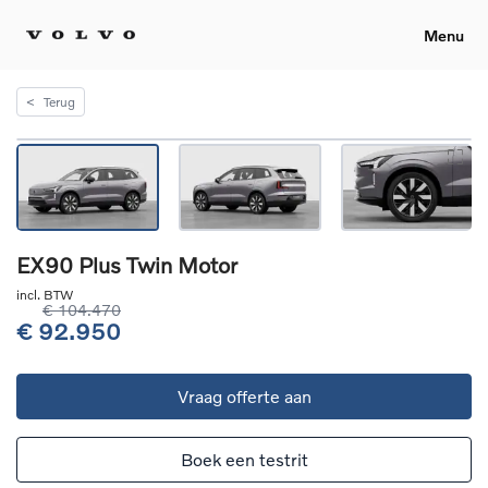
Menu
<
Terug
EX90 Plus Twin Motor
incl. BTW
€ 104.470
€ 92.950
Vraag offerte aan
Boek een testrit