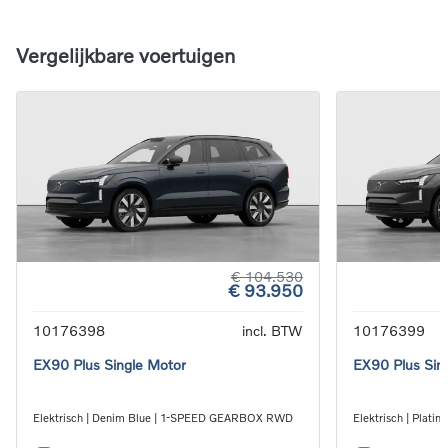
Vergelijkbare voertuigen
€ 104.530
€ 93.950
10176398
incl. BTW
10176399
EX90 Plus Single Motor
EX90 Plus Sin
Elektrisch | Denim Blue | 1-SPEED GEARBOX RWD
Elektrisch | Plat
RWD