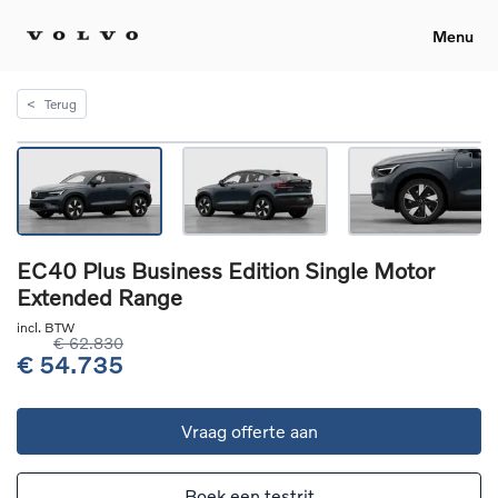
Menu
<
Terug
EC40 Plus Business Edition Single Motor
Extended Range
incl. BTW
€ 62.830
€ 54.735
Vraag offerte aan
Boek een testrit