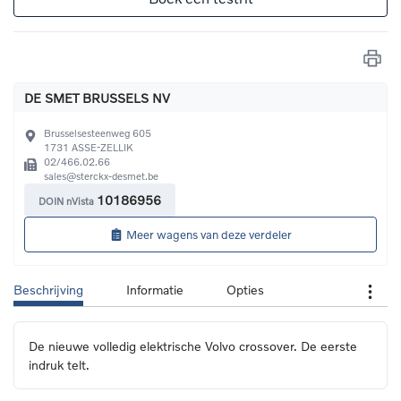
DE SMET BRUSSELS NV
Brusselsesteenweg 605
1731
ASSE-ZELLIK
02/466.02.66
sales@sterckx-desmet.be
10186956
DOIN nVista
Meer wagens van deze verdeler
Beschrijving
Informatie
Opties
De nieuwe volledig elektrische Volvo crossover. De eerste 
indruk telt.