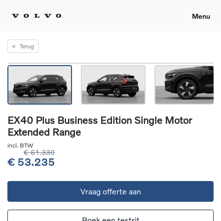
Menu
<
Terug
EX40 Plus Business Edition Single Motor
Extended Range
incl. BTW
€ 61.330
€ 53.235
Vraag offerte aan
Boek een testrit