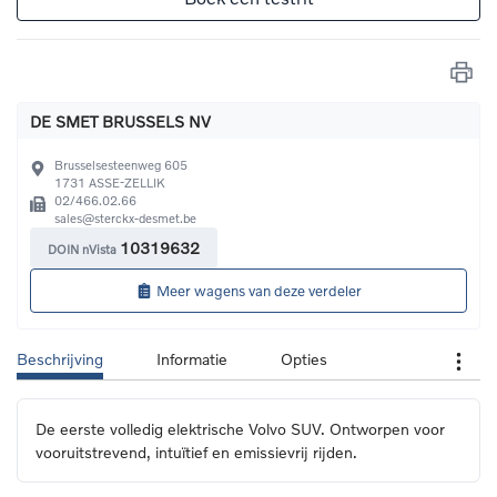
DE SMET BRUSSELS NV
Brusselsesteenweg 605
1731
ASSE-ZELLIK
02/466.02.66
sales@sterckx-desmet.be
10319632
DOIN nVista
Meer wagens van deze verdeler
Beschrijving
Informatie
Opties
De eerste volledig elektrische Volvo SUV. Ontworpen voor 
vooruitstrevend, intuïtief en emissievrij rijden.