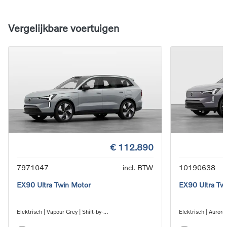
Vergelijkbare voertuigen
€ 112.890
7971047
incl. BTW
10190638
EX90 Ultra Twin Motor
EX90 Ultra Tw
Elektrisch | Vapour Grey | Shift-by-
Elektrisch | Aurora 
wire_single_speed_transmission_DB03
wire_single_spee