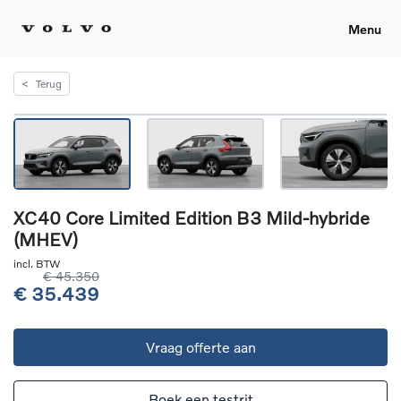
Menu
<
Terug
XC40 Core Limited Edition B3 Mild-hybride
(MHEV)
incl. BTW
€ 45.350
€ 35.439
Vraag offerte aan
Boek een testrit