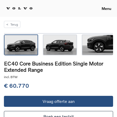
Menu
<
Terug
EC40 Core Business Edition Single Motor
Extended Range
incl. BTW
€ 60.770
Vraag offerte aan
Boek een testrit