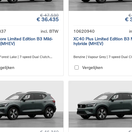
€ 47.530
€
€ 36.435
€ 
837
incl. BTW
10620940
i
re Limited Edition B3 Mild-
XC40 Plus Limited Edition B3 
 (MHEV)
hybride (MHEV)
Forest Lake | 7-speed Dual Clutch
Benzine | Vapour Grey | 7-speed Dual C
ion
transmission
gelijken
Vergelijken
€ 46.340
€