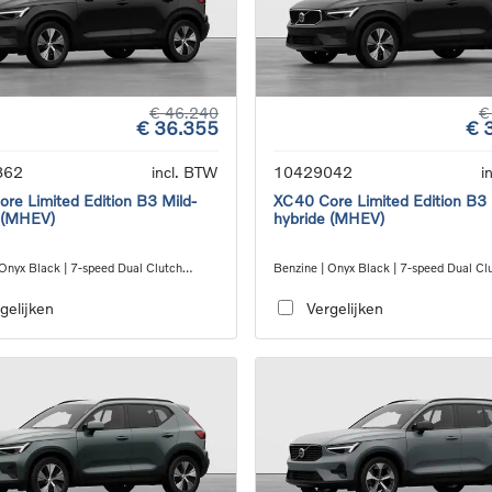
€ 46.240
€
€ 36.355
€ 
862
incl. BTW
10429042
i
re Limited Edition B3 Mild-
XC40 Core Limited Edition B3 
 (MHEV)
hybride (MHEV)
 Onyx Black | 7-speed Dual Clutch
Benzine | Onyx Black | 7-speed Dual Cl
ion
transmission
gelijken
Vergelijken