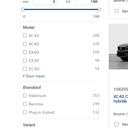
Benzine |
van
tot
transmiss
Ver
0
198
Model
XC40
188
XC60
126
EX40
106
EX30
96
EC40
54
Toon meer
Brandstof
10620
Elektrisch
353
XC40 Co
hybride
Benzine
249
Plug-in Hybrid
112
Benzine |
transmiss
Ver
Variant