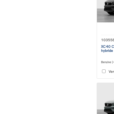
10355
XC40 Co
hybride
Benzine |
transmiss
Ver