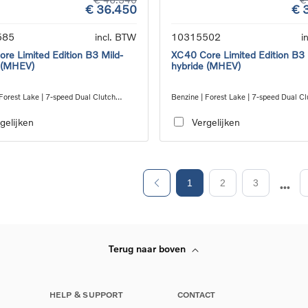
€ 36.450
€ 
585
incl. BTW
10315502
i
re Limited Edition B3 Mild-
XC40 Core Limited Edition B3 
 (MHEV)
hybride (MHEV)
Forest Lake | 7-speed Dual Clutch
Benzine | Forest Lake | 7-speed Dual Cl
ion
transmission
gelijken
Vergelijken
1
2
3
Terug naar boven
HELP & SUPPORT
CONTACT