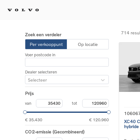
714 resu
Zoek een verdeler
Kopen 
Per verkooppunt
Op locatie
Stel 
Voer postcode in
Tijdel
Gecert
tweed
Dealer selecteren
Fleet 
Selecteer
Diplom
Speci
Prijs
Elektr
Plug-i
van
tot
10606
€ 35.430
€ 120.960
XC40 Co
hybride
CO2-emissie (Gecombineerd)