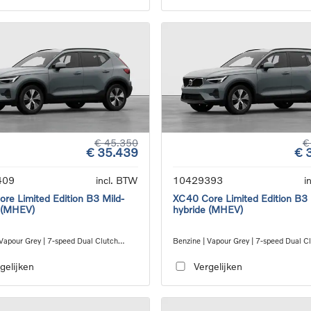
€ 45.350
€
€ 35.439
€ 
409
incl. BTW
10429393
i
re Limited Edition B3 Mild-
XC40 Core Limited Edition B3 
 (MHEV)
hybride (MHEV)
 Vapour Grey | 7-speed Dual Clutch
Benzine | Vapour Grey | 7-speed Dual C
ion
transmission
gelijken
Vergelijken