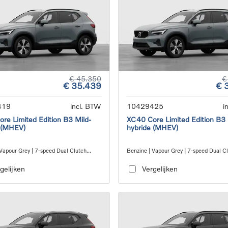
€ 45.350
€
€ 35.439
€ 
419
incl. BTW
10429425
i
re Limited Edition B3 Mild-
XC40 Core Limited Edition B3 
 (MHEV)
hybride (MHEV)
 Vapour Grey | 7-speed Dual Clutch
Benzine | Vapour Grey | 7-speed Dual C
ion
transmission
gelijken
Vergelijken