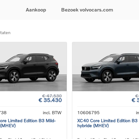
Aankoop
Bezoek volvocars.com
ltaten
& Promoties
Zoeken op model
Financieren & Verzekeringen
Zoeken op voertuigcategorie
Service & Support
uw wagen samen
EX30
Financieren
Elektrische auto's
Boek een onderhou
ijke aanbiedingen
EX40
Verzekeringen
Plug-inhybride auto's
Onderhoud & herste
ificeerde
EC40
Mild hybrid auto's
Overname van uw a
ehandswagens
EX90
SUV
Volvo Support
& Bedrijfswagens
ES90
Break
Garantie
atic & Special sales
XC40
Sedan
24/7 Pechverhelpin
ale wagens
XC60
Crossover
Vind een verdeler
ische auto's
XC90
Contact
€ 47.530
€
€ 35.430
€ 
nhybride auto's
V60
Bekijk alle stockwagens
738
incl. BTW
10606795
i
re Limited Edition B3 Mild-
XC40 Core Limited Edition B3 
 (MHEV)
hybride (MHEV)