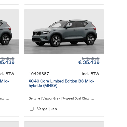
 45.350
€ 45.350
35.439
€ 35.439
ncl. BTW
10429387
incl. BTW
Mild-
XC40 Core Limited Edition B3 Mild-
hybride (MHEV)
lutch
Benzine | Vapour Grey | 7-speed Dual Clutch
transmission
Vergelijken