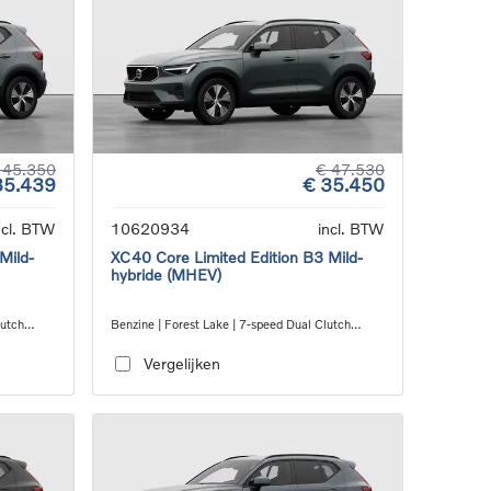
 45.350
€ 47.530
35.439
€ 35.450
ncl. BTW
10620934
incl. BTW
Mild-
XC40 Core Limited Edition B3 Mild-
hybride (MHEV)
lutch
Benzine | Forest Lake | 7-speed Dual Clutch
transmission
Vergelijken