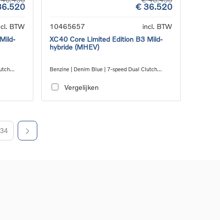
36.520
€ 36.520
ncl. BTW
10465657
incl. BTW
Mild-
XC40 Core Limited Edition B3 Mild-
hybride (MHEV)
utch
Benzine | Denim Blue | 7-speed Dual Clutch
transmission
Vergelijken
34