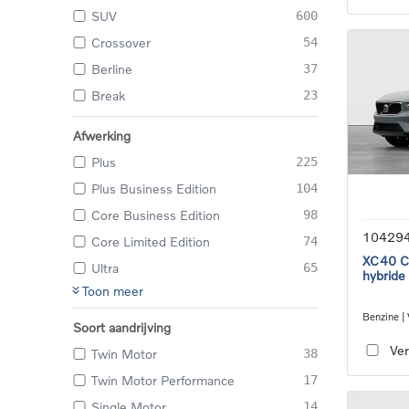
SUV
600
Crossover
54
Berline
37
Break
23
Afwerking
Plus
225
Plus Business Edition
104
Core Business Edition
98
10429
Core Limited Edition
74
XC40 Co
Ultra
65
hybride
Toon meer
Benzine |
Soort aandrijving
transmiss
Ver
Twin Motor
38
Twin Motor Performance
17
Single Motor
14