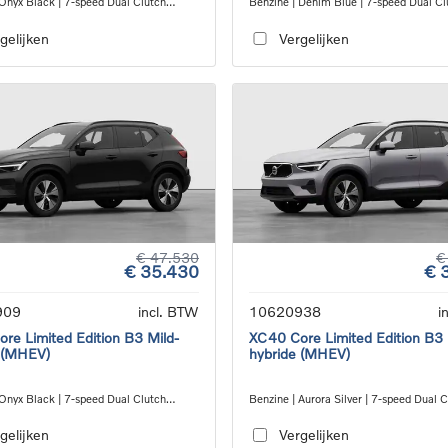
 Onyx Black | 7-speed Dual Clutch
Benzine | Denim Blue | 7-speed Dual Cl
ion
transmission
gelijken
Vergelijken
€ 47.530
€
€ 35.430
€ 
909
incl. BTW
10620938
i
re Limited Edition B3 Mild-
XC40 Core Limited Edition B3 
 (MHEV)
hybride (MHEV)
 Onyx Black | 7-speed Dual Clutch
Benzine | Aurora Silver | 7-speed Dual 
ion
transmission
gelijken
Vergelijken