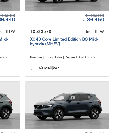
 48.860
€ 46.340
36.440
€ 36.450
ncl. BTW
10593579
incl. BTW
Mild-
XC40 Core Limited Edition B3 Mild-
hybride (MHEV)
lutch
Benzine | Forest Lake | 7-speed Dual Clutch
transmission
Vergelijken
 46.430
€ 46.430