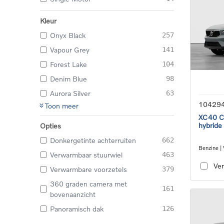
Kleur
Onyx Black
257
Vapour Grey
141
Forest Lake
104
Denim Blue
98
Aurora Silver
63
10429
Toon meer
XC40 Co
hybride
Opties
Donkergetinte achterruiten
662
Benzine |
Verwarmbaar stuurwiel
463
transmiss
Ver
Verwarmbare voorzetels
379
360 graden camera met
161
bovenaanzicht
Panoramisch dak
126