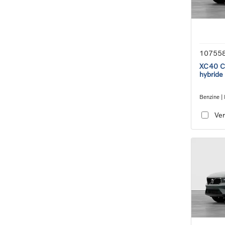
10755
XC40 Co
hybride
Benzine | 
transmiss
Ver