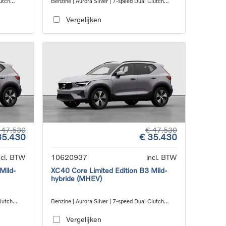
utch
Benzine | Aurora Silver | 7-speed Dual Clutch
transmission
Vergelijken
 47.530
€ 47.530
35.430
€ 35.430
ncl. BTW
10620937
incl. BTW
Mild-
XC40 Core Limited Edition B3 Mild-
hybride (MHEV)
Clutch
Benzine | Aurora Silver | 7-speed Dual Clutch
transmission
Vergelijken