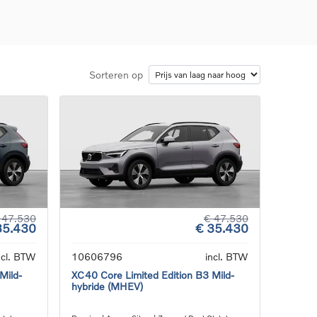
Sorteren op
d
llingen
uto
g
 47.530
€ 47.530
35.430
€ 35.430
ncl. BTW
10606796
incl. BTW
Mild-
XC40 Core Limited Edition B3 Mild-
hybride (MHEV)