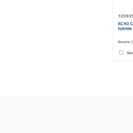
10593
XC40 Co
hybride
Benzine | 
transmiss
Ver