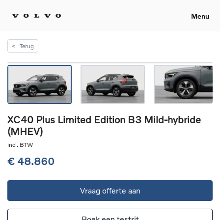
Menu
<
Terug
XC40 Plus Limited Edition B3 Mild-hybride
(MHEV)
incl. BTW
€ 48.860
Vraag offerte aan
Boek een testrit