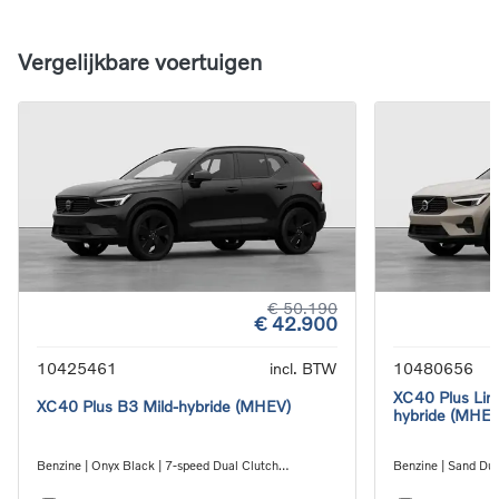
Vergelijkbare voertuigen
€ 50.190
€ 42.900
10425461
incl. BTW
10480656
XC40 Plus Limi
XC40 Plus B3 Mild-hybride (MHEV)
hybride (MHEV
Benzine | Onyx Black | 7-speed Dual Clutch
Benzine | Sand Dun
transmission
transmission