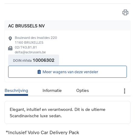
AC BRUSSELS NV
Boulevard des Invalides 220
1160
BRUXELLES
02/743.81.81
delta@acbrussels.be
10006302
DOIN nVista
Meer wagens van deze verdeler
Beschrijving
Informatie
Opties
Elegant, intuïtief en verantwoord. Dit is de ultieme 
Scandinavische luxe sedan.
*Inclusief Volvo Car Delivery Pack