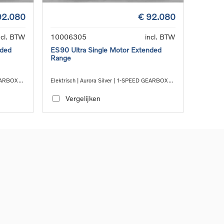
92.080
€ 92.080
ncl. BTW
10006305
incl. BTW
nded
ES90 Ultra Single Motor Extended
Range
GEARBOX
Elektrisch | Aurora Silver | 1-SPEED GEARBOX
RWD
Vergelijken