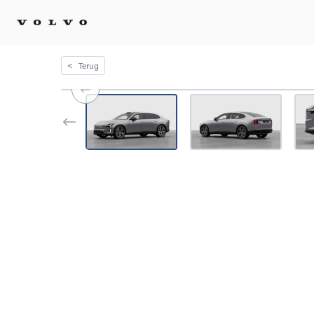
<
Terug
Kopen 
Stel 
Tijdel
Gecert
tweed
Fleet 
Diplom
Speci
Elektr
Plug-i