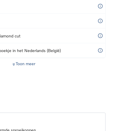
diamond cut
boekje in het Nederlands (België)
Toon meer
armde sproeikoppen