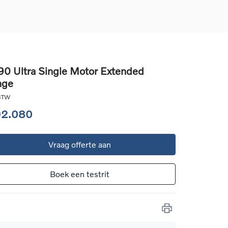
0 Ultra Single Motor Extended
nge
d
llingen
 BTW
uto
92.080
g
Vraag offerte aan
Boek een testrit