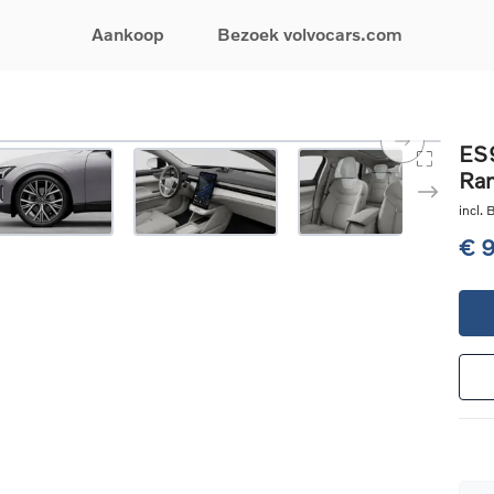
Aankoop
Bezoek volvocars.com
& Promoties
Zoeken op model
Financieren & Verzekeringen
Zoeken op voertuigcategorie
Service & Support
ES9
Ra
uw wagen samen
EX30
Financieren
Elektrische auto's
Boek een onderhou
ijke aanbiedingen
EX40
Verzekeringen
Plug-inhybride auto's
Onderhoud & herste
incl.
ificeerde
EC40
Mild hybrid auto's
Overname van uw a
€ 
ehandswagens
EX90
SUV
Volvo Support
& Bedrijfswagens
ES90
Break
Garantie
atic & Special sales
XC40
Sedan
24/7 Pechverhelpin
ale wagens
XC60
Crossover
Vind een verdeler
ische auto's
XC90
Contact
nhybride auto's
V60
Bekijk alle stockwagens