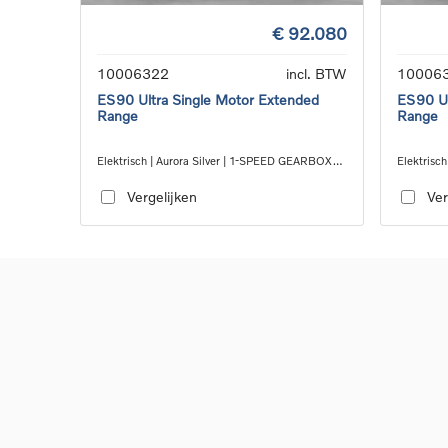
€ 92.080
10006322
incl. BTW
10006
ES90 Ultra Single Motor Extended
ES90 Ul
Range
Range
Elektrisch | Aurora Silver | 1-SPEED GEARBOX
Elektrisc
RWD
RWD
Vergelijken
Ver