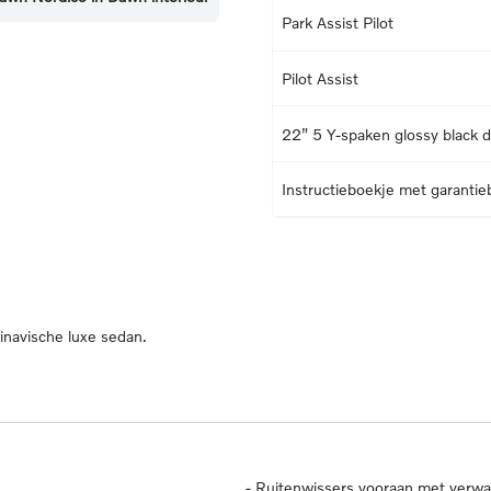
Park Assist Pilot
Pilot Assist
22” 5 Y-spaken glossy black 
Instructieboekje met garantie
dinavische luxe sedan.
-
Ruitenwissers vooraan met verw