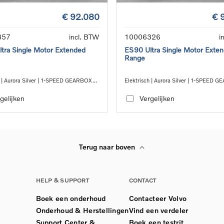
€ 92.080
€ 
357
incl. BTW
10006326
i
tra Single Motor Extended
ES90 Ultra Single Motor Exte
Range
h | Aurora Silver | 1-SPEED GEARBOX
Elektrisch | Aurora Silver | 1-SPEED 
RWD
gelijken
Vergelijken
Terug naar boven
HELP & SUPPORT
CONTACT
Boek een onderhoud
Contacteer Volvo
Onderhoud & Herstellingen
Vind een verdeler
Support Center &
Boek een testrit