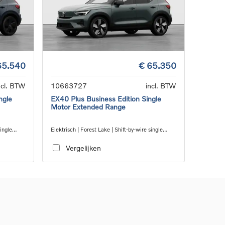
65.540
€ 65.350
ncl. BTW
10663727
incl. BTW
ngle
EX40 Plus Business Edition Single
Motor Extended Range
ingle
Elektrisch | Forest Lake | Shift-by-wire single
speed transmission, RWD
Vergelijken