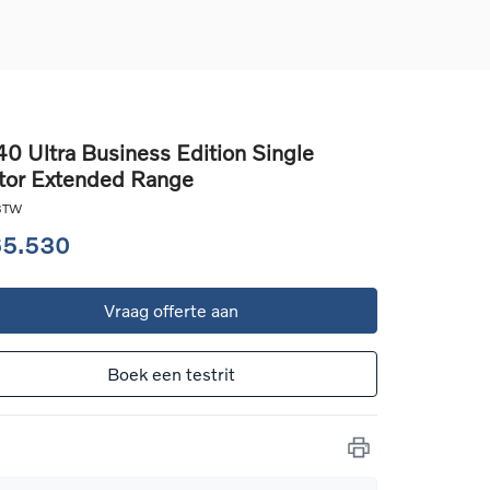
0 Ultra Business Edition Single
or Extended Range
d
llingen
 BTW
uto
65.530
g
Vraag offerte aan
Boek een testrit