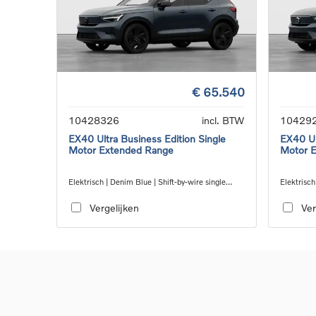
€ 65.540
10428326
incl. BTW
10429
EX40 Ultra Business Edition Single
EX40 Ul
Motor Extended Range
Motor 
Elektrisch | Denim Blue | Shift-by-wire single
Elektrisch
speed transmission, RWD
speed tra
Vergelijken
Ver