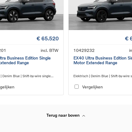
€ 65.520
€ 
201
incl. BTW
10429232
i
tra Business Edition Single
EX40 Ultra Business Edition Si
Extended Range
Motor Extended Range
 | Denim Blue | Shift-by-wire single
Elektrisch | Denim Blue | Shift-by-wire s
nsmission, RWD
speed transmission, RWD
gelijken
Vergelijken
Terug naar boven