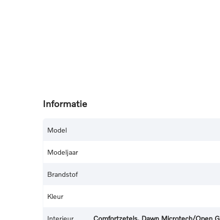
Informatie
Model
Modeljaar
Brandstof
Kleur
Interieur
Comfortzetels, Dawn Microtech/Open Grid