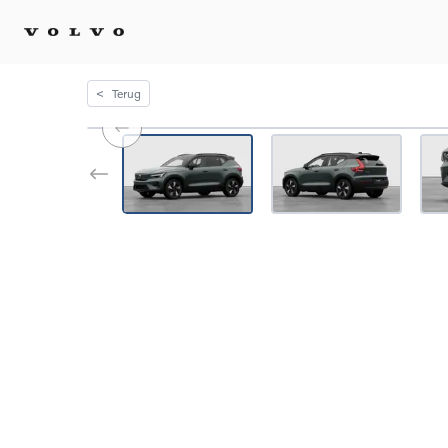
<
Terug
Kopen 
Stel 
Tijdel
Gecert
tweed
Fleet 
Diplom
Speci
Elektr
Plug-i