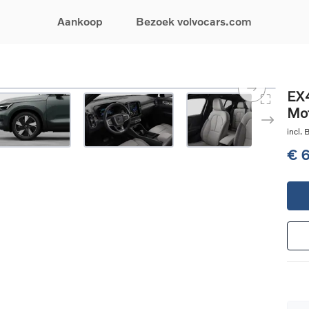
Aankoop
Bezoek volvocars.com
& Promoties
Zoeken op model
Financieren & Verzekeringen
Zoeken op voertuigcategorie
Service & Support
EX4
Mot
uw wagen samen
EX30
Financieren
Elektrische auto's
Boek een onderhou
ijke aanbiedingen
EX40
Verzekeringen
Plug-inhybride auto's
Onderhoud & herste
incl.
ificeerde
EC40
Mild hybrid auto's
Overname van uw a
€ 
ehandswagens
EX90
SUV
Volvo Support
& Bedrijfswagens
ES90
Break
Garantie
atic & Special sales
XC40
Sedan
24/7 Pechverhelpin
ale wagens
XC60
Crossover
Vind een verdeler
ische auto's
XC90
Contact
nhybride auto's
V60
Bekijk alle stockwagens