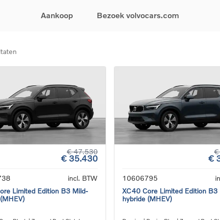
Aankoop
Bezoek volvocars.com
ltaten
& Promoties
Zoeken op model
Financieren & Verzekeringen
Zoeken op voertuigcategorie
Service & Support
uw wagen samen
EX30
Financieren
Elektrische auto's
Boek een onderhou
ijke aanbiedingen
EX40
Verzekeringen
Plug-inhybride auto's
Onderhoud & herste
ificeerde
EC40
Mild hybrid auto's
Overname van uw a
ehandswagens
EX90
SUV
Volvo Support
& Bedrijfswagens
ES90
Break
Garantie
atic & Special sales
XC40
Sedan
24/7 Pechverhelpin
ale wagens
XC60
Crossover
Vind een verdeler
ische auto's
XC90
Contact
€ 47.530
€
€ 35.430
€ 
nhybride auto's
V60
Bekijk alle stockwagens
738
incl. BTW
10606795
i
re Limited Edition B3 Mild-
XC40 Core Limited Edition B3 
 (MHEV)
hybride (MHEV)