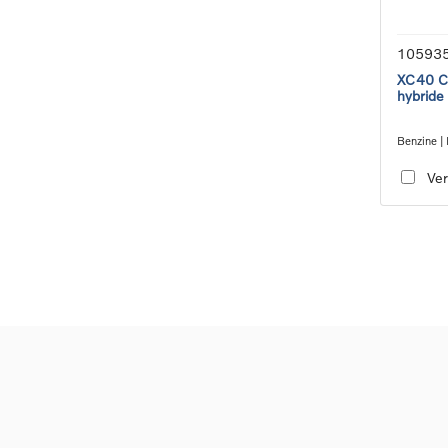
10593
XC40 Co
hybride
Benzine | 
transmiss
Ver