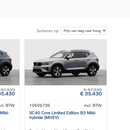
Sorteren op
d
llingen
uto
g
 47.530
€ 47.530
35.430
€ 35.430
ncl. BTW
10606796
incl. BTW
Mild-
XC40 Core Limited Edition B3 Mild-
hybride (MHEV)