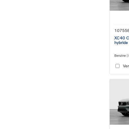
10755
XC40 Co
hybride
Benzine | 
transmiss
Ver