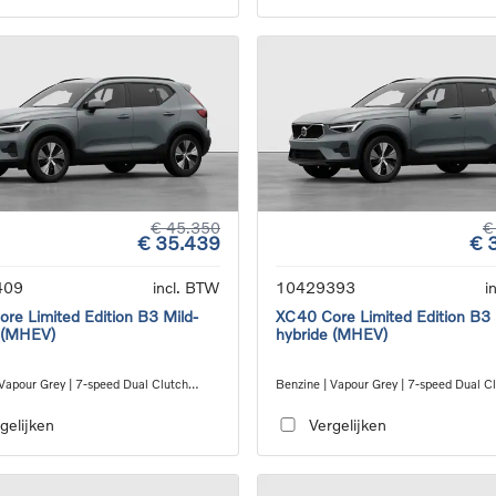
€ 45.350
€
€ 35.439
€ 
409
incl. BTW
10429393
i
re Limited Edition B3 Mild-
XC40 Core Limited Edition B3 
 (MHEV)
hybride (MHEV)
 Vapour Grey | 7-speed Dual Clutch
Benzine | Vapour Grey | 7-speed Dual C
ion
transmission
gelijken
Vergelijken