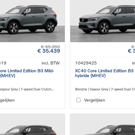
€ 45.350
€
€ 35.439
€ 
419
incl. BTW
10429425
i
re Limited Edition B3 Mild-
XC40 Core Limited Edition B3 
 (MHEV)
hybride (MHEV)
 Vapour Grey | 7-speed Dual Clutch
Benzine | Vapour Grey | 7-speed Dual C
ion
transmission
gelijken
Vergelijken