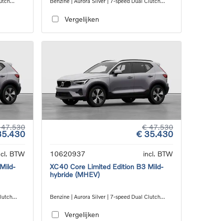
utch
Benzine | Aurora Silver | 7-speed Dual Clutch
transmission
Vergelijken
 47.530
€ 47.530
35.430
€ 35.430
ncl. BTW
10620937
incl. BTW
Mild-
XC40 Core Limited Edition B3 Mild-
hybride (MHEV)
Clutch
Benzine | Aurora Silver | 7-speed Dual Clutch
transmission
Vergelijken