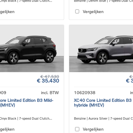
 Onyx Black | 7-speed Dual Clutch
Benzine | Denim Blue | 7-speed Dual Cl
ion
transmission
gelijken
Vergelijken
€ 47.530
€
€ 35.430
€ 
909
incl. BTW
10620938
i
re Limited Edition B3 Mild-
XC40 Core Limited Edition B3 
 (MHEV)
hybride (MHEV)
 Onyx Black | 7-speed Dual Clutch
Benzine | Aurora Silver | 7-speed Dual 
ion
transmission
gelijken
Vergelijken