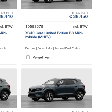
 48.860
€ 46.340
36.440
€ 36.450
ncl. BTW
10593579
incl. BTW
Mild-
XC40 Core Limited Edition B3 Mild-
hybride (MHEV)
lutch
Benzine | Forest Lake | 7-speed Dual Clutch
transmission
Vergelijken
 46.430
€ 46.430