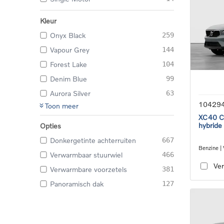
Kleur
Onyx Black
259
Vapour Grey
144
Forest Lake
104
Denim Blue
99
Aurora Silver
63
10429
Toon meer
XC40 Co
hybride
Opties
Donkergetinte achterruiten
667
Benzine |
Verwarmbaar stuurwiel
466
transmiss
Ver
Verwarmbare voorzetels
381
Panoramisch dak
127