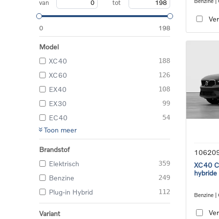
Benzine |
van
tot
transmiss
Ver
0
198
Model
XC40
188
XC60
126
EX40
108
EX30
99
EC40
54
Toon meer
Brandstof
10620
Elektrisch
359
XC40 Co
hybride
Benzine
249
Plug-in Hybrid
112
Benzine |
transmiss
Ver
Variant