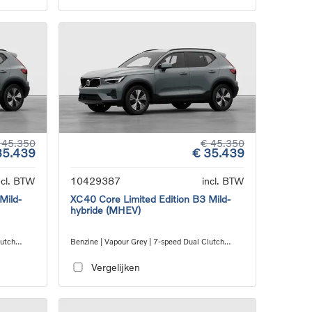
 45.350
€ 45.350
35.439
€ 35.439
ncl. BTW
10429387
incl. BTW
Mild-
XC40 Core Limited Edition B3 Mild-
hybride (MHEV)
lutch
Benzine | Vapour Grey | 7-speed Dual Clutch
transmission
Vergelijken