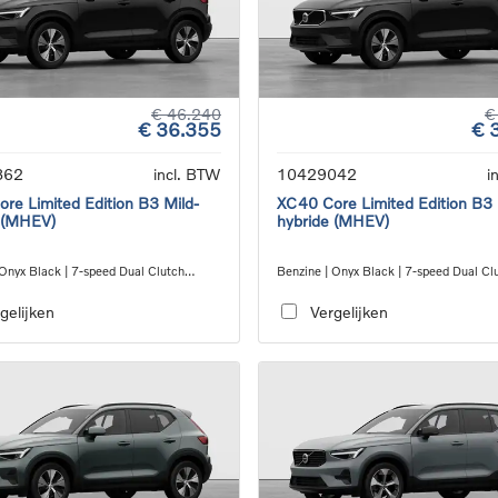
€ 46.240
€
€ 36.355
€ 
862
incl. BTW
10429042
i
re Limited Edition B3 Mild-
XC40 Core Limited Edition B3 
 (MHEV)
hybride (MHEV)
 Onyx Black | 7-speed Dual Clutch
Benzine | Onyx Black | 7-speed Dual Cl
ion
transmission
gelijken
Vergelijken