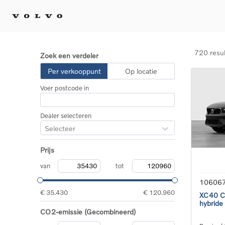
720 resu
Zoek een verdeler
Kopen 
Per verkooppunt
Op locatie
Stel 
Voer postcode in
Tijdel
Gecert
tweed
Dealer selecteren
Fleet 
Selecteer
Diplom
Speci
Prijs
Elektr
Plug-i
van
tot
10606
€ 35.430
€ 120.960
XC40 Co
hybride
CO2-emissie (Gecombineerd)