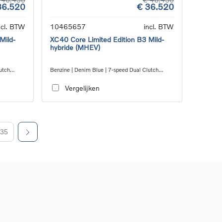
36.520
€ 36.520
ncl. BTW
10465657
incl. BTW
Mild-
XC40 Core Limited Edition B3 Mild-
hybride (MHEV)
utch
Benzine | Denim Blue | 7-speed Dual Clutch
transmission
Vergelijken
35