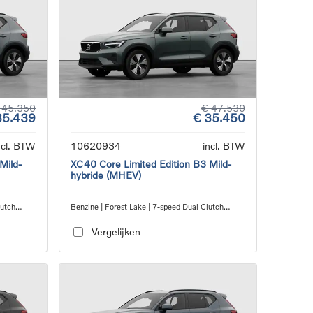
 45.350
€ 47.530
35.439
€ 35.450
ncl. BTW
10620934
incl. BTW
Mild-
XC40 Core Limited Edition B3 Mild-
hybride (MHEV)
lutch
Benzine | Forest Lake | 7-speed Dual Clutch
transmission
Vergelijken