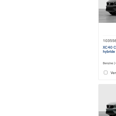
10355
XC40 Co
hybride
Benzine |
transmiss
Ver