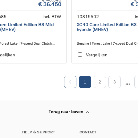
€ 36.450
€ 
585
incl. BTW
10315502
i
re Limited Edition B3 Mild-
XC40 Core Limited Edition B3 
 (MHEV)
hybride (MHEV)
Forest Lake | 7-speed Dual Clutch
Benzine | Forest Lake | 7-speed Dual Cl
ion
transmission
gelijken
Vergelijken
1
2
3
Terug naar boven
HELP & SUPPORT
CONTACT