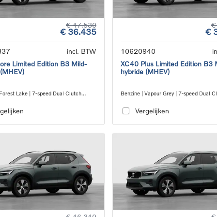
€ 47.530
€
€ 36.435
€ 
837
incl. BTW
10620940
i
re Limited Edition B3 Mild-
XC40 Plus Limited Edition B3 
 (MHEV)
hybride (MHEV)
Forest Lake | 7-speed Dual Clutch
Benzine | Vapour Grey | 7-speed Dual C
ion
transmission
gelijken
Vergelijken
€ 46.340
€