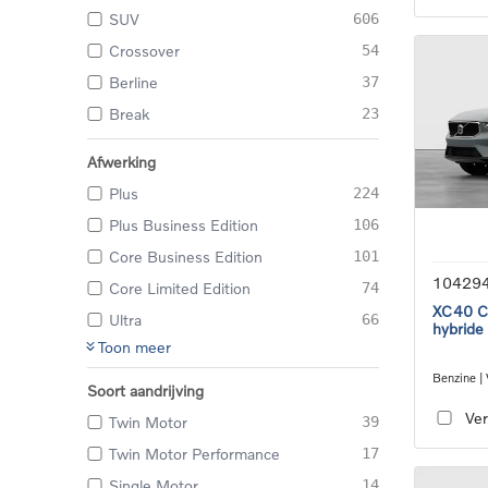
SUV
606
Crossover
54
Berline
37
Break
23
Afwerking
Plus
224
Plus Business Edition
106
Core Business Edition
101
10429
Core Limited Edition
74
XC40 Co
Ultra
66
hybride
Toon meer
Benzine |
Soort aandrijving
transmiss
Ver
Twin Motor
39
Twin Motor Performance
17
Single Motor
14