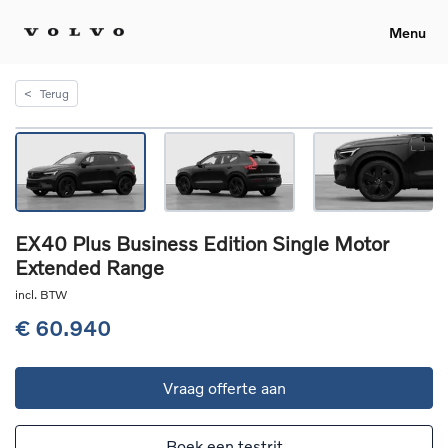
Menu
<
Terug
EX40 Plus Business Edition Single Motor
Extended Range
incl. BTW
€ 60.940
Vraag offerte aan
Boek een testrit