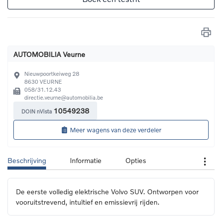
AUTOMOBILIA Veurne
Nieuwpoortkeiweg 28
8630
VEURNE
058/31.12.43
directie.veurne@automobilia.be
10549238
DOIN nVista
Meer wagens van deze verdeler
Beschrijving
Informatie
Opties
De eerste volledig elektrische Volvo SUV. Ontworpen voor 
vooruitstrevend, intuïtief en emissievrij rijden.