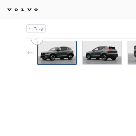
<
Terug
Kopen 
Stel 
Tijdel
Gecert
tweed
Fleet 
Diplom
Speci
Elektr
Plug-i