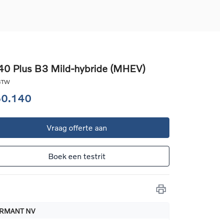
0 Plus B3 Mild-hybride (MHEV)
d
 BTW
llingen
50.140
uto
Vraag offerte aan
g
Boek een testrit
RMANT NV