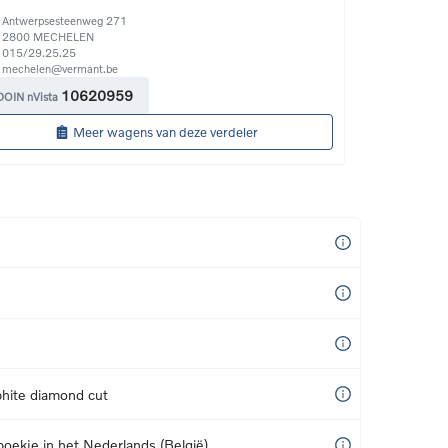
Antwerpsesteenweg 271
2800
MECHELEN
015/29.25.25
mechelen@vermant.be
10620959
DOIN nVista
Meer wagens van deze verdeler
hite diamond cut
boekje in het Nederlands (België)