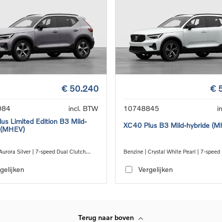
€ 50.240
€ 
084
incl. BTW
10748845
i
us Limited Edition B3 Mild-
XC40 Plus B3 Mild-hybride (
 (MHEV)
Aurora Silver | 7-speed Dual Clutch
Benzine | Crystal White Pearl | 7-speed
ion
Clutch transmission
gelijken
Vergelijken
Terug naar boven