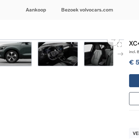
Aankoop
Bezoek volvocars.com
& Promoties
Zoeken op model
Financieren & Verzekeringen
Zoeken op voertuigcategorie
Service & Support
XC4
uw wagen samen
EX30
Financieren
Elektrische auto's
Boek een onderhou
incl.
ijke aanbiedingen
EX40
Verzekeringen
Plug-inhybride auto's
Onderhoud & herste
€ 
ificeerde
EC40
Mild hybrid auto's
Overname van uw a
ehandswagens
EX90
SUV
Volvo Support
& Bedrijfswagens
ES90
Break
Garantie
atic & Special sales
XC40
Sedan
24/7 Pechverhelpin
ale wagens
XC60
Crossover
Vind een verdeler
ische auto's
XC90
Contact
nhybride auto's
V60
Bekijk alle stockwagens
VE