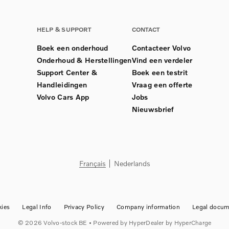
HELP & SUPPORT
CONTACT
Boek een onderhoud
Contacteer Volvo
Onderhoud & Herstellingen
Vind een verdeler
Support Center &
Boek een testrit
Handleidingen
Vraag een offerte
Volvo Cars App
Jobs
Nieuwsbrief
Français
Nederlands
ies
Legal Info
Privacy Policy
Company information
Legal docum
©
2026
Volvo-stock BE
• Powered by
HyperDealer
by HyperCharge