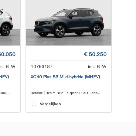
50.050
€ 50.250
ncl. BTW
10763187
incl. BTW
MHEV)
XC40 Plus B3 Mild-hybride (MHEV)
 Dual
Benzine | Denim Blue | 7-speed Dual Clutch
transmission
Vergelijken