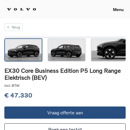
Menu
<
Terug
EX30 Core Business Edition P5 Long Range
Elektrisch (BEV)
incl. BTW
€ 47.330
Vraag offerte aan
Boek een testrit