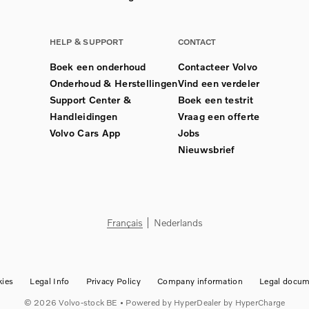
HELP & SUPPORT
CONTACT
Boek een onderhoud
Contacteer Volvo
Onderhoud & Herstellingen
Vind een verdeler
Support Center &
Boek een testrit
Handleidingen
Vraag een offerte
Volvo Cars App
Jobs
Nieuwsbrief
Français
Nederlands
ies
Legal Info
Privacy Policy
Company information
Legal docum
©
2026
Volvo-stock BE
• Powered by
HyperDealer
by HyperCharge