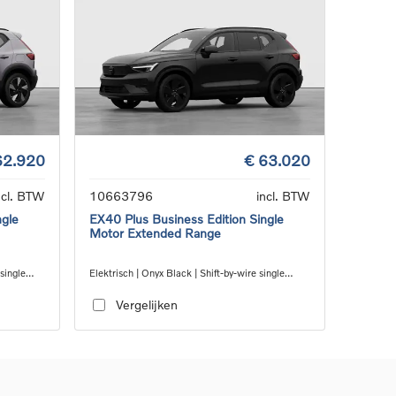
62.920
€ 63.020
ncl. BTW
10663796
incl. BTW
ngle
EX40 Plus Business Edition Single
Motor Extended Range
 single
Elektrisch | Onyx Black | Shift-by-wire single
speed transmission, RWD
Vergelijken