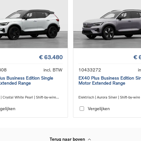
€ 63.480
€ 
808
incl. BTW
10433272
i
us Business Edition Single
EX40 Plus Business Edition Si
Extended Range
Motor Extended Range
 | Crystal White Pearl | Shift-by-wire
Elektrisch | Aurora Silver | Shift-by-wire
eed transmission, RWD
speed transmission, RWD
gelijken
Vergelijken
Terug naar boven