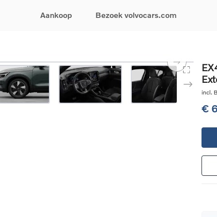
Aankoop
Bezoek volvocars.com
& Promoties
Zoeken op model
Financieren & Verzekeringen
Zoeken op voertuigcategorie
Service & Support
EX4
Ext
uw wagen samen
EX30
Financieren
Elektrische auto's
Boek een onderhou
ijke aanbiedingen
EX40
Verzekeringen
Plug-inhybride auto's
Onderhoud & herste
incl.
ificeerde
EC40
Mild hybrid auto's
Overname van uw a
€ 
ehandswagens
EX90
SUV
Volvo Support
& Bedrijfswagens
ES90
Break
Garantie
atic & Special sales
XC40
Sedan
24/7 Pechverhelpin
ale wagens
XC60
Crossover
Vind een verdeler
ische auto's
XC90
Contact
nhybride auto's
V60
Bekijk alle stockwagens