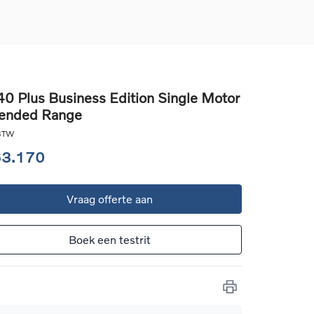
0 Plus Business Edition Single Motor
ended Range
d
llingen
 BTW
uto
63.170
g
Vraag offerte aan
Boek een testrit