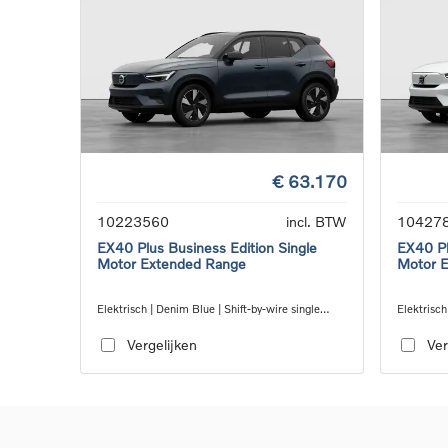
€ 63.170
10223560
incl. BTW
10427
EX40 Plus Business Edition Single
EX40 Pl
Motor Extended Range
Motor 
Elektrisch | Denim Blue | Shift-by-wire single
Elektrisch
speed transmission, RWD
single sp
Vergelijken
Ver