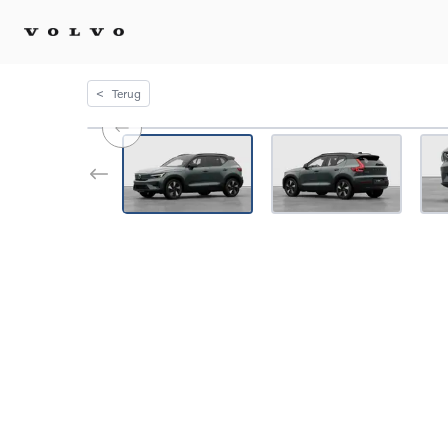
<
Terug
Kopen 
Stel 
Tijdel
Gecert
tweed
Fleet 
Diplom
Speci
Elektr
Plug-i