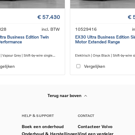
€ 57.430
€ 
828
incl. BTW
10529416
i
tra Business Edition Twin
EX30 Ultra Business Edition Si
Performance
Motor Extended Range
 | Vapour Grey | Shift-by-wire single
Elektrisch | Onyx Black | Shift-by-wire s
nsmission, AWD
speed transmission, RWD
gelijken
Vergelijken
Terug naar boven
HELP & SUPPORT
CONTACT
Boek een onderhoud
Contacteer Volvo
Onderhoud & Herstellingen
Vind een verdeler