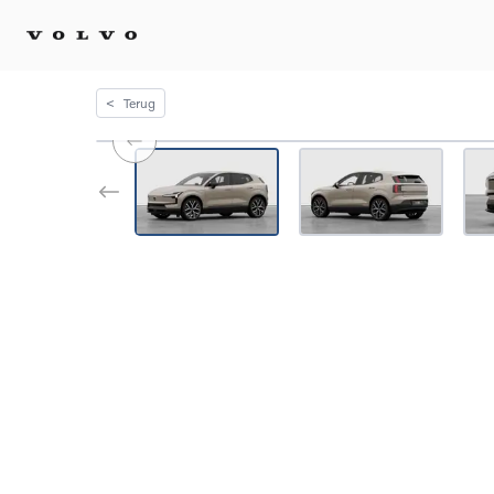
<
Terug
Kopen 
Stel 
Tijdel
Gecert
tweed
Fleet 
Diplom
Speci
Elektr
Plug-i