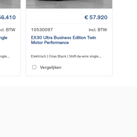
56.410
€ 57.920
ncl. BTW
10530097
incl. BTW
ngle
EX30 Ultra Business Edition Twin
Motor Performance
ingle
Elektrisch | Onyx Black | Shift-by-wire single
speed transmission, AWD
Vergelijken