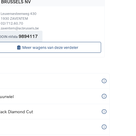
 BRUSSELS NV
Leuvensesteenweg 430
1930
ZAVENTEM
02/712.60.70
zaventem@acbrussels.be
9894117
DOIN nVista
Meer wagens van deze verdeler
uurwiel
lack Diamond Cut