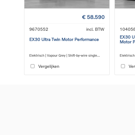
€ 58.590
9670552
incl. BTW
10405
EX30 Ul
EX30 Ultra Twin Motor Performance
Motor 
Elektrisch | Vapour Grey | Shift-by-wire single
Elektrisch
speed transmission, AWD
speed tra
Vergelijken
Ver