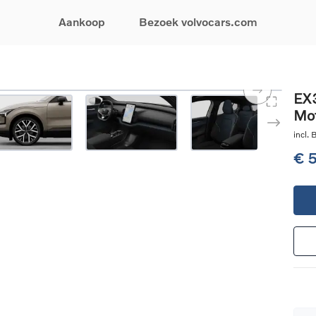
Aankoop
Bezoek volvocars.com
& Promoties
Zoeken op model
Financieren & Verzekeringen
Zoeken op voertuigcategorie
Service & Support
EX3
Mot
uw wagen samen
EX30
Financieren
Elektrische auto's
Boek een onderhou
ijke aanbiedingen
EX40
Verzekeringen
Plug-inhybride auto's
Onderhoud & herste
incl.
ificeerde
EC40
Mild hybrid auto's
Overname van uw a
€ 
ehandswagens
EX90
SUV
Volvo Support
& Bedrijfswagens
ES90
Break
Garantie
atic & Special sales
XC40
Sedan
24/7 Pechverhelpin
ale wagens
XC60
Crossover
Vind een verdeler
ische auto's
XC90
Contact
nhybride auto's
V60
Bekijk alle stockwagens