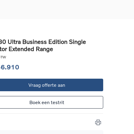
0 Ultra Business Edition Single
or Extended Range
d
llingen
 BTW
uto
56.910
g
Vraag offerte aan
Boek een testrit