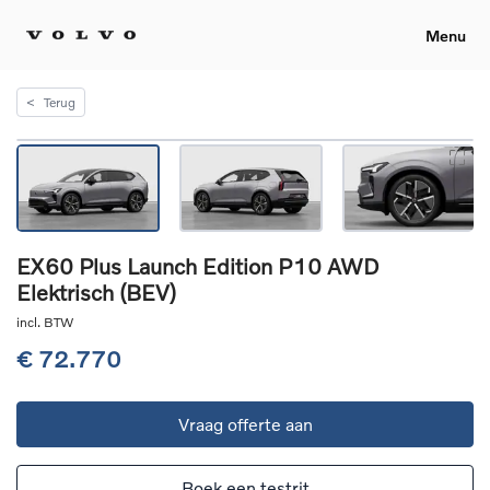
Menu
<
Terug
EX60 Plus Launch Edition P10 AWD
Elektrisch (BEV)
incl. BTW
€ 72.770
Vraag offerte aan
Boek een testrit