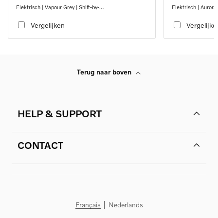
Elektrisch | Vapour Grey | Shift-by-
Elektrisch | Aurora 
wire_single_speed_transmission_DB03
wire_single_spee
Vergelijken
Vergelijke
Terug naar boven
HELP & SUPPORT
CONTACT
Français
Nederlands