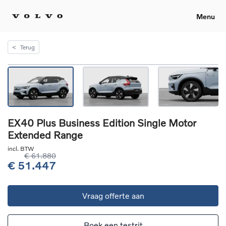
Menu
<
Terug
EX40 Plus Business Edition Single Motor
Extended Range
incl. BTW
€ 61.880
€ 51.447
Vraag offerte aan
Boek een testrit