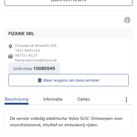
FIZAINE SRL
Chaussée de Bruxelles 226
1401
NIVELLES
067/21.40.27
fizaine.direction@fizaine.be
10085545
DOIN nVista
Meer wagens van deze verdeler
Beschrijving
Informatie
Opties
De eerste volledig elektrische Volvo SUV. Ontworpen voor 
vooruitstrevend, intuïtief en emissievrij rijden.