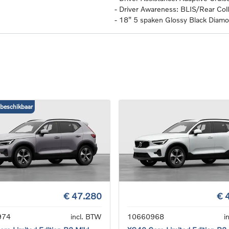
-
Driver Awareness: BLIS/Rear Colli
-
18” 5 spaken Glossy Black Dia
 beschikbaar
€ 47.280
€ 
974
incl. BTW
10660968
i