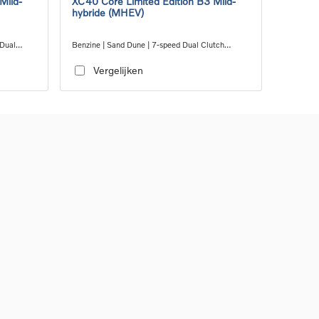
Mild-
XC40 Core Limited Edition B3 Mild-
hybride (MHEV)
 Dual
Benzine | Sand Dune | 7-speed Dual Clutch
transmission
Vergelijken