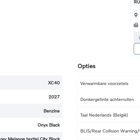
RU
Opties
XC40
Verwarmbare voorzetels
2027
Donkergetinte achterruiten
Benzine
Taal Nederlands (België)
Onyx Black
BLIS/Rear Collision Warning/C
rey Melange textiel City Block