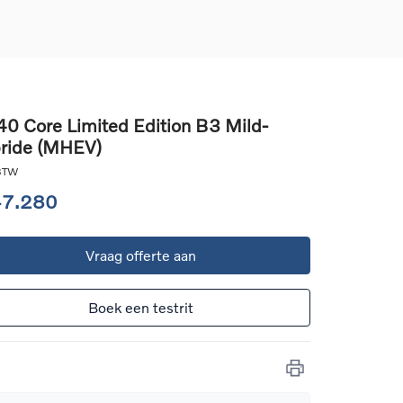
0 Core Limited Edition B3 Mild-
ride (MHEV)
d
llingen
 BTW
uto
47.280
g
Vraag offerte aan
Boek een testrit