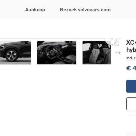
Aankoop
Bezoek volvocars.com
& Promoties
Zoeken op model
Financieren & Verzekeringen
Zoeken op voertuigcategorie
Service & Support
XC4
hyb
uw wagen samen
EX30
Financieren
Elektrische auto's
Boek een onderhou
ijke aanbiedingen
EX40
Verzekeringen
Plug-inhybride auto's
Onderhoud & herste
incl.
ificeerde
EC40
Mild hybrid auto's
Overname van uw a
€ 
ehandswagens
EX90
SUV
Volvo Support
& Bedrijfswagens
ES90
Break
Garantie
atic & Special sales
XC40
Sedan
24/7 Pechverhelpin
ale wagens
XC60
Crossover
Vind een verdeler
ische auto's
XC90
Contact
nhybride auto's
V60
Bekijk alle stockwagens