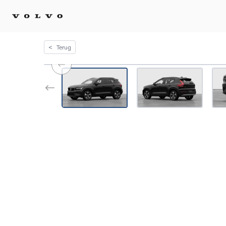
<
Terug
Kopen 
Stel 
Tijdel
Gecert
tweed
Fleet 
Diplom
Speci
Elektr
Plug-i