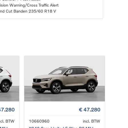
sion Warning/Cross Traffic Alert
mond Cut Banden 235/60 R18 V
47.280
€ 47.280
ncl. BTW
10660960
incl. BTW