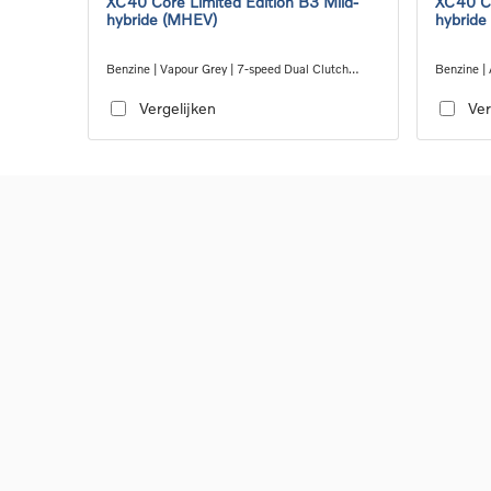
XC40 Core Limited Edition B3 Mild-
XC40 Co
hybride (MHEV)
hybride
Benzine | Vapour Grey | 7-speed Dual Clutch
Benzine | 
transmission
transmiss
Vergelijken
Ver