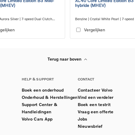
re Limited Edition B3 Mild-
XC40 Core Limited Edition B3 
 (MHEV)
hybride (MHEV)
Aurora Silver | 7-speed Dual Clutch
Benzine | Crystal White Pearl | 7-speed
ion
Clutch transmission
gelijken
Vergelijken
Terug naar boven
HELP & SUPPORT
CONTACT
Boek een onderhoud
Contacteer Volvo
Onderhoud & Herstellingen
Vind een verdeler
Support Center &
Boek een testrit
Handleidingen
Vraag een offerte
Volvo Cars App
Jobs
Nieuwsbrief