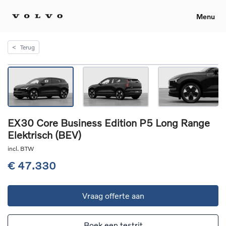
Menu
<
Terug
EX30 Core Business Edition P5 Long Range
Elektrisch (BEV)
incl. BTW
€ 47.330
Vraag offerte aan
Boek een testrit