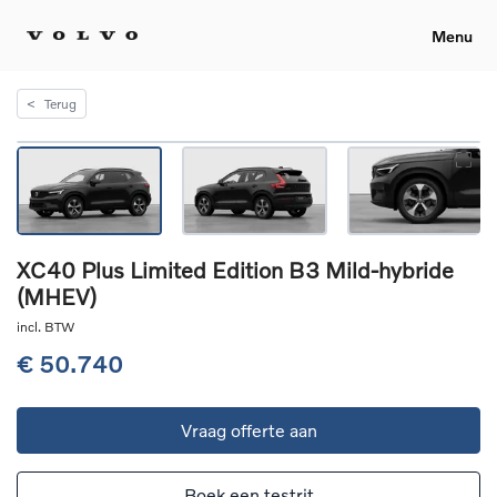
Menu
<
Terug
XC40 Plus Limited Edition B3 Mild-hybride
(MHEV)
incl. BTW
€ 50.740
Vraag offerte aan
Boek een testrit