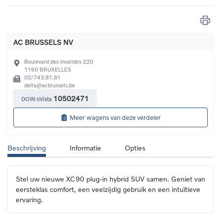
AC BRUSSELS NV
Boulevard des Invalides 220
1160
BRUXELLES
02/743.81.81
delta@acbrussels.be
10502471
DOIN nVista
Meer wagens van deze verdeler
Beschrijving
Informatie
Opties
Stel uw nieuwe XC90 plug-in hybrid SUV samen. Geniet van 
eersteklas comfort, een veelzijdig gebruik en een intuïtieve 
ervaring.