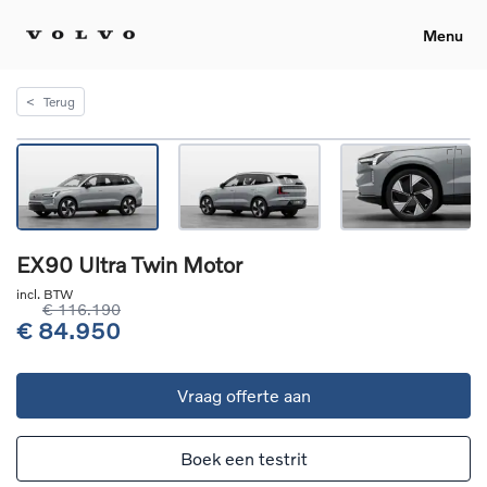
Menu
<
Terug
EX90 Ultra Twin Motor
incl. BTW
€ 116.190
€ 84.950
Vraag offerte aan
Boek een testrit