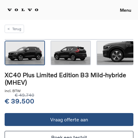
Menu
<
Terug
XC40 Plus Limited Edition B3 Mild-hybride
(MHEV)
incl. BTW
€ 49.740
€ 39.500
Vraag offerte aan
Boek een testrit