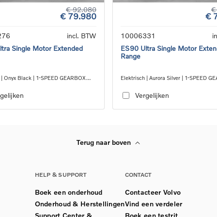
€ 92.080
€
€ 79.980
€ 
276
incl. BTW
10006331
i
tra Single Motor Extended
ES90 Ultra Single Motor Exte
Range
h | Onyx Black | 1-SPEED GEARBOX
Elektrisch | Aurora Silver | 1-SPEED 
RWD
gelijken
Vergelijken
Terug naar boven
HELP & SUPPORT
CONTACT
Boek een onderhoud
Contacteer Volvo
Onderhoud & Herstellingen
Vind een verdeler
Support Center &
Boek een testrit