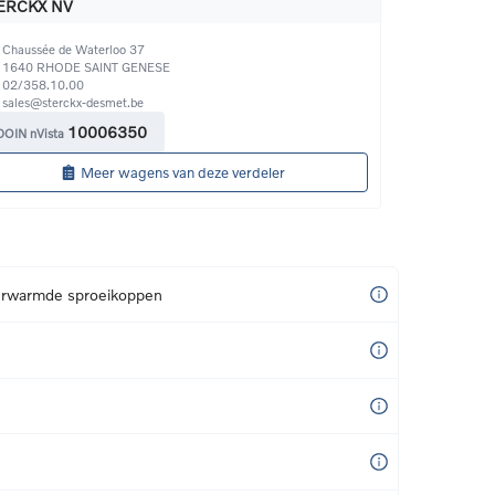
ERCKX NV
Chaussée de Waterloo 37
1640
RHODE SAINT GENESE
02/358.10.00
sales@sterckx-desmet.be 
10006350
DOIN nVista
Meer wagens van deze verdeler
erwarmde sproeikoppen