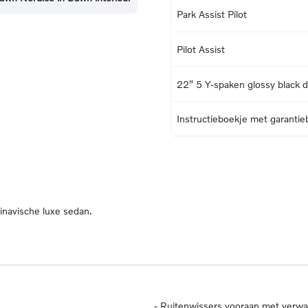
Park Assist Pilot
Pilot Assist
22” 5 Y-spaken glossy black 
Instructieboekje met garantie
dinavische luxe sedan.
-
Ruitenwissers vooraan met verw