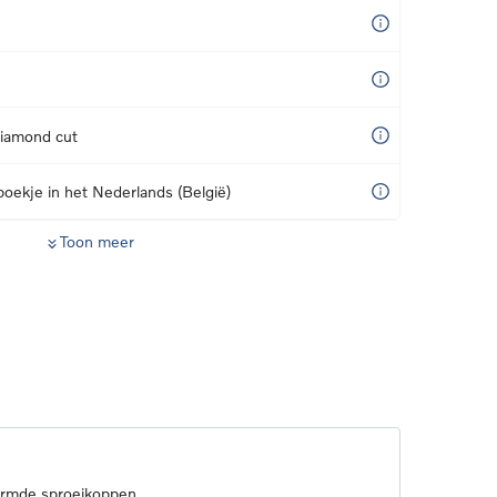
diamond cut
boekje in het Nederlands (België)
Toon meer
armde sproeikoppen