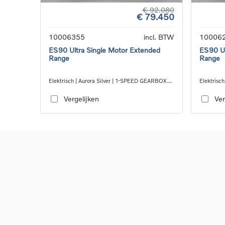
€ 92.080
€ 79.450
10006355
incl. BTW
10006
ES90 Ultra Single Motor Extended
ES90 Ul
Range
Range
Elektrisch | Aurora Silver | 1-SPEED GEARBOX
Elektrisc
RWD
RWD
Vergelijken
Ver