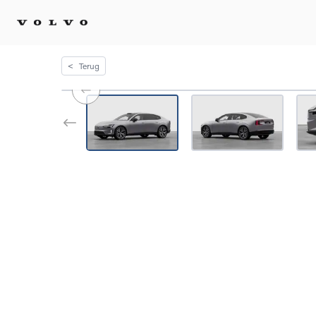
<
Terug
Kopen 
Stel 
Tijdel
Gecert
tweed
Fleet 
Diplom
Speci
Elektr
Plug-i