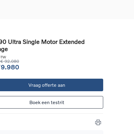
0 Ultra Single Motor Extended
nge
d
llingen
 BTW
uto
€ 92.080
79.980
g
Vraag offerte aan
Boek een testrit