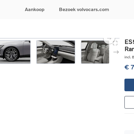
Aankoop
Bezoek volvocars.com
& Promoties
Zoeken op model
Financieren & Verzekeringen
Zoeken op voertuigcategorie
Service & Support
ES9
Ra
uw wagen samen
EX30
Financieren
Elektrische auto's
Boek een onderhou
ijke aanbiedingen
EX40
Verzekeringen
Plug-inhybride auto's
Onderhoud & herste
incl.
ificeerde
EC40
Mild hybrid auto's
Overname van uw a
€ 
ehandswagens
EX90
SUV
Volvo Support
& Bedrijfswagens
ES90
Break
Garantie
atic & Special sales
XC40
Sedan
24/7 Pechverhelpin
ale wagens
XC60
Crossover
Vind een verdeler
ische auto's
XC90
Contact
nhybride auto's
V60
Bekijk alle stockwagens