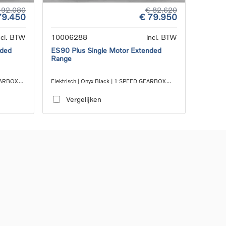
 92.080
€ 82.620
79.450
€ 79.950
ncl. BTW
10006288
incl. BTW
nded
ES90 Plus Single Motor Extended
Range
GEARBOX
Elektrisch | Onyx Black | 1-SPEED GEARBOX
RWD
Vergelijken