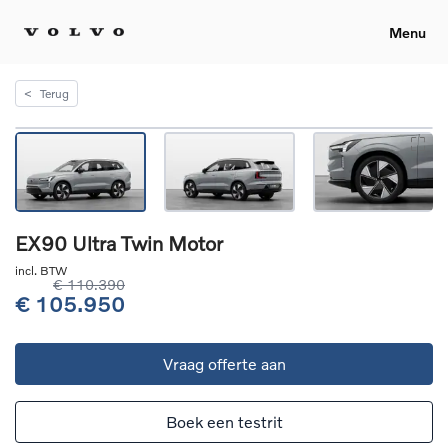
Menu
<
Terug
EX90 Ultra Twin Motor
incl. BTW
€ 110.390
€ 105.950
Vraag offerte aan
Boek een testrit