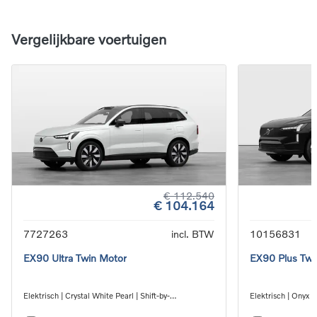
Vergelijkbare voertuigen
€ 112.540
€ 104.164
7727263
incl. BTW
10156831
EX90 Ultra Twin Motor
EX90 Plus Twi
Elektrisch | Crystal White Pearl | Shift-by-
Elektrisch | Onyx B
wire_single_speed_transmission_DB03
wire_single_spee