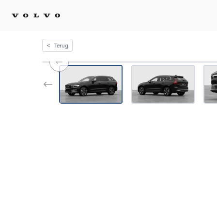
<
Terug
Kopen 
Stel 
Tijdel
Gecert
tweed
Fleet 
Diplom
Speci
Elektr
Plug-i