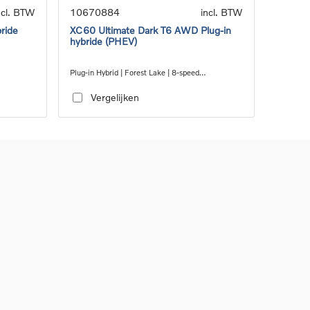
ncl. BTW
10670884
incl. BTW
ride
XC60 Ultimate Dark T6 AWD Plug-in
hybride (PHEV)
Plug-in Hybrid | Forest Lake | 8-speed
Geartronic™ automatic transmission
Vergelijken