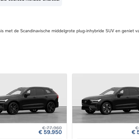
s met de Scandinavische middelgrote plug-inhybride SUV en geniet va
€ 77.960
€
€ 59.950
€ 