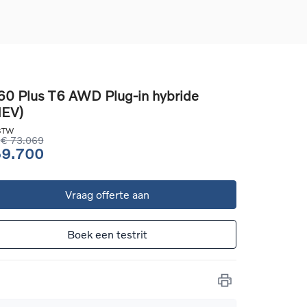
0 Plus T6 AWD Plug-in hybride
HEV)
d
llingen
 BTW
uto
€ 73.069
59.700
g
Vraag offerte aan
Boek een testrit