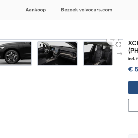
Aankoop
Bezoek volvocars.com
& Promoties
Zoeken op model
Financieren & Verzekeringen
Zoeken op voertuigcategorie
Service & Support
XC6
(P
uw wagen samen
EX30
Financieren
Elektrische auto's
Boek een onderhou
ijke aanbiedingen
EX40
Verzekeringen
Plug-inhybride auto's
Onderhoud & herste
incl.
ificeerde
EC40
Mild hybrid auto's
Overname van uw a
€ 
ehandswagens
EX90
SUV
Volvo Support
& Bedrijfswagens
ES90
Break
Garantie
atic & Special sales
XC40
Sedan
24/7 Pechverhelpin
ale wagens
XC60
Crossover
Vind een verdeler
ische auto's
XC90
Contact
nhybride auto's
V60
Bekijk alle stockwagens