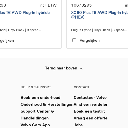
293
incl. BTW
10670295
i
us T6 AWD Plug-in hybride
XC60 Plus T6 AWD Plug-in hyb
(PHEV)
brid | Onyx Black | 8-speed
Plug-in Hybrid | Onyx Black | 8-speed
c™ automatic transmission
Geartronic™ automatic transmission
gelijken
Vergelijken
Terug naar boven
HELP & SUPPORT
CONTACT
Boek een onderhoud
Contacteer Volvo
Onderhoud & Herstellingen
Vind een verdeler
Support Center &
Boek een testrit
Handleidingen
Vraag een offerte
Volvo Cars App
Jobs