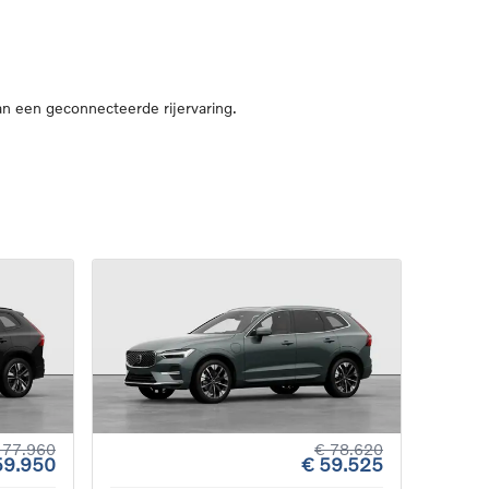
n een geconnecteerde rijervaring.
 77.960
€ 78.620
59.950
€ 59.525