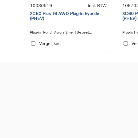
10030519
incl. BTW
10670
XC60 Plus T6 AWD Plug-in hybride
XC60 Pl
(PHEV)
(PHEV)
Plug-in Hybrid | Aurora Silver | 8-speed
Plug-in Hy
Geartronic™ automatic transmission
Geartroni
Vergelijken
Ver